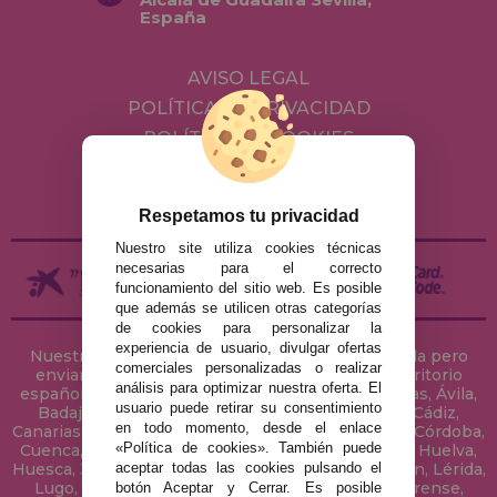
España
AVISO LEGAL
POLÍTICA DE PRIVACIDAD
POLÍTICA DE COOKIES
ENVÍOS Y DEVOLUCIONES
DEVOLUCIONES / DESISTIMIENTO
Respetamos tu privacidad
Nuestro site utiliza cookies técnicas
necesarias para el correcto
funcionamiento del sitio web. Es posible
que además se utilicen otras categorías
de cookies para personalizar la
experiencia de usuario, divulgar ofertas
Nuestra tienda de puzzles está ubicada en Sevilla pero
comerciales personalizadas o realizar
enviamos tus puzzles a cualquier ciudad del territorio
análisis para optimizar nuestra oferta. El
español: Álava, Albacete, Alicante, Almería, Asturias, Ávila,
usuario puede retirar su consentimiento
Badajoz, Baleares, Barcelona, Burgos, Cáceres, Cádiz,
en todo momento, desde el enlace
Canarias, Cantabria, Castellón, Ceuta, Ciudad Real, Córdoba,
«Política de cookies». También puede
Cuenca, Gerona, Granada, Guadalajara, Guipúzcoa, Huelva,
aceptar todas las cookies pulsando el
Huesca, Jaén, La Coruña, La Rioja, Las Palmas, Leon, Lérida,
Lugo, Madrid, Málaga, Melilla, Murcia, Navarra, Orense,
botón Aceptar y Cerrar. Es posible