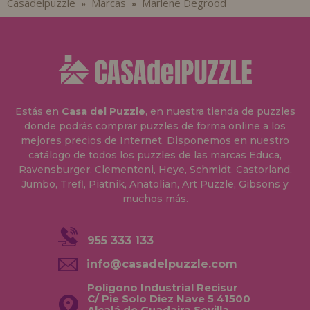
Casadelpuzzle
Marcas
Marlene Degrood
»
»
Estás en
Casa del Puzzle
, en nuestra tienda de puzzles
donde podrás comprar puzzles de forma online a los
mejores precios de Internet. Disponemos en nuestro
catálogo de todos los puzzles de las marcas Educa,
Ravensburger, Clementoni, Heye, Schmidt, Castorland,
Jumbo, Trefl, Piatnik, Anatolian, Art Puzzle, Gibsons y
muchos más.
955 333 133
info@casadelpuzzle.com
Polígono Industrial Recisur
C/ Pie Solo Diez Nave 5 41500
Alcalá de Guadaira Sevilla,