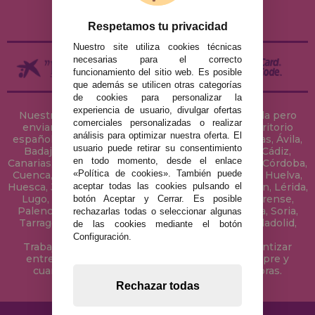
DEVOLUCIONES / DESISTIMIENTO
Respetamos tu privacidad
Nuestro site utiliza cookies técnicas
necesarias para el correcto
funcionamiento del sitio web. Es posible
que además se utilicen otras categorías
de cookies para personalizar la
experiencia de usuario, divulgar ofertas
Nuestra tienda de puzzles está ubicada en Sevilla pero
comerciales personalizadas o realizar
enviamos tus puzzles a cualquier ciudad del territorio
análisis para optimizar nuestra oferta. El
español: Álava, Albacete, Alicante, Almería, Asturias, Ávila,
usuario puede retirar su consentimiento
Badajoz, Baleares, Barcelona, Burgos, Cáceres, Cádiz,
en todo momento, desde el enlace
Canarias, Cantabria, Castellón, Ceuta, Ciudad Real, Córdoba,
«Política de cookies». También puede
Cuenca, Gerona, Granada, Guadalajara, Guipúzcoa, Huelva,
aceptar todas las cookies pulsando el
Huesca, Jaén, La Coruña, La Rioja, Las Palmas, Leon, Lérida,
Lugo, Madrid, Málaga, Melilla, Murcia, Navarra, Orense,
botón Aceptar y Cerrar. Es posible
Palencia, Pontevedra, Salamanca, Segovia, Sevilla, Soria,
rechazarlas todas o seleccionar algunas
Tarragona, Tenerife, Teruel, Toledo, Valencia, Valladolid,
de las cookies mediante el botón
Vizcaya, Zamora y Zaragoza.
Configuración.
Trabajamos con Stocks permanentes para garantizar
entregas rápidas en territorio peninsular, siempre y
cuando el pedido se realice antes de las 18 horas.
Rechazar todas