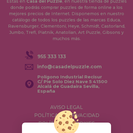
Estás en
Casa del Puzzle
, en nuestra tienda de puzzles
donde podrás comprar puzzles de forma online a los
mejores precios de Internet. Disponemos en nuestro
catálogo de todos los puzzles de las marcas Educa,
Ravensburger, Clementoni, Heye, Schmidt, Castorland,
Jumbo, Trefl, Piatnik, Anatolian, Art Puzzle, Gibsons y
muchos más.
955 333 133
info@casadelpuzzle.com
Polígono Industrial Recisur
C/ Pie Solo Diez Nave 5 41500
Alcalá de Guadaira Sevilla,
España
AVISO LEGAL
POLÍTICA DE PRIVACIDAD
POLÍTICA DE COOKIES
ENVÍOS Y DEVOLUCIONES