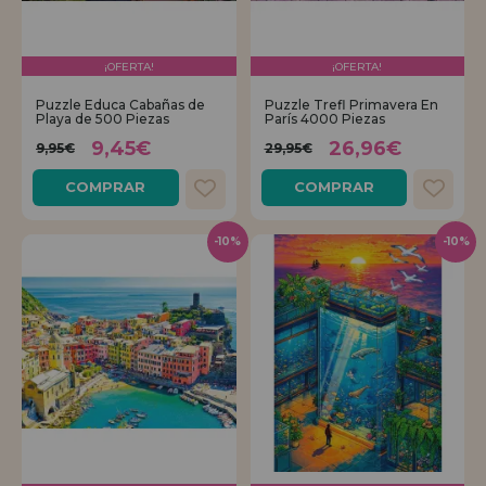
¡OFERTA!
¡OFERTA!
Puzzle Educa Cabañas de
Puzzle Trefl Primavera En
Playa de 500 Piezas
París 4000 Piezas
9,45€
26,96€
9,95€
29,95€
COMPRAR
COMPRAR
-10%
-10%