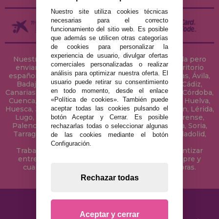
Nuestro site utiliza cookies técnicas
necesarias para el correcto
funcionamiento del sitio web. Es posible
que además se utilicen otras categorías
de cookies para personalizar la
experiencia de usuario, divulgar ofertas
Nuestra tienda de puzzles está ubicada en Sevilla pero
comerciales personalizadas o realizar
enviamos tus puzzles a cualquier ciudad del territorio
análisis para optimizar nuestra oferta. El
español: Álava, Albacete, Alicante, Almería, Asturias, Ávila,
usuario puede retirar su consentimiento
Badajoz, Baleares, Barcelona, Burgos, Cáceres, Cádiz,
en todo momento, desde el enlace
Canarias, Cantabria, Castellón, Ceuta, Ciudad Real, Córdoba,
«Política de cookies». También puede
Cuenca, Gerona, Granada, Guadalajara, Guipúzcoa, Huelva,
aceptar todas las cookies pulsando el
Huesca, Jaén, La Coruña, La Rioja, Las Palmas, Leon, Lérida,
Lugo, Madrid, Málaga, Melilla, Murcia, Navarra, Orense,
botón Aceptar y Cerrar. Es posible
Palencia, Pontevedra, Salamanca, Segovia, Sevilla, Soria,
rechazarlas todas o seleccionar algunas
Tarragona, Tenerife, Teruel, Toledo, Valencia, Valladolid,
de las cookies mediante el botón
Vizcaya, Zamora y Zaragoza.
Configuración.
Trabajamos con Stocks permanentes para garantizar
entregas rápidas en territorio peninsular, siempre y
cuando el pedido se realice antes de las 18 horas.
Rechazar todas
Aceptar y cerrar