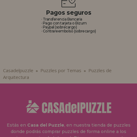
Pagos seguros
· Transferencia Bancaria
· Pago con tarjeta o Bizum
· Paypal (sobrecargo)
· Contrareembolso (sobrecargo)
Casadelpuzzle
Puzzles por Temas
Puzzles de
»
»
Arquitectura
Estás en
Casa del Puzzle
, en nuestra tienda de puzzles
donde podrás comprar puzzles de forma online a los