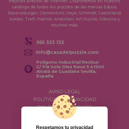
mejores precios de Internet. Disponemos en nuestro
catálogo de todos los puzzles de las marcas Educa,
Ravensburger, Clementoni, Heye, Schmidt, Castorland,
Jumbo, Trefl, Piatnik, Anatolian, Art Puzzle, Gibsons y
muchos más.
955 333 133
info@casadelpuzzle.com
Polígono Industrial Recisur
C/ Pie Solo Diez Nave 5 41500
Alcalá de Guadaira Sevilla,
España
AVISO LEGAL
POLÍTICA DE PRIVACIDAD
POLÍTICA DE COOKIES
ENVÍOS Y DEVOLUCIONES
DEVOLUCIONES / DESISTIMIENTO
Respetamos tu privacidad