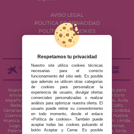
AVISO LEGAL
POLÍTICA DE PRIVACIDAD
POLÍTICA DE COOKIES
ENVÍOS Y DEVOLUCIONES
DEVOLUCIONES / DESISTIMIENTO
Respetamos tu privacidad
Nuestro site utiliza cookies técnicas
necesarias para el correcto
funcionamiento del sitio web. Es posible
que además se utilicen otras categorías
de cookies para personalizar la
Nuestra tienda de puzzles está ubicada en Sevilla pero
experiencia de usuario, divulgar ofertas
enviamos tus puzzles a cualquier ciudad del territorio
comerciales personalizadas o realizar
español: Álava, Albacete, Alicante, Almería, Asturias, Ávila,
análisis para optimizar nuestra oferta. El
Badajoz, Baleares, Barcelona, Burgos, Cáceres, Cádiz,
usuario puede retirar su consentimiento
Canarias, Cantabria, Castellón, Ceuta, Ciudad Real, Córdoba,
en todo momento, desde el enlace
Cuenca, Gerona, Granada, Guadalajara, Guipúzcoa, Huelva,
«Política de cookies». También puede
Huesca, Jaén, La Coruña, La Rioja, Las Palmas, Leon, Lérida,
aceptar todas las cookies pulsando el
Lugo, Madrid, Málaga, Melilla, Murcia, Navarra, Orense,
botón Aceptar y Cerrar. Es posible
Palencia, Pontevedra, Salamanca, Segovia, Sevilla, Soria,