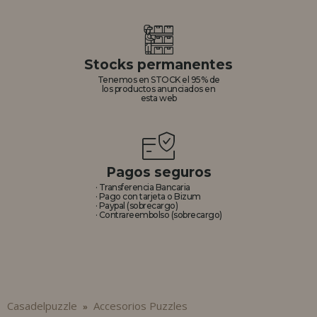
REGISTRO DISTRIBUIDOR
Stocks permanentes
Tenemos en STOCK el 95% de
los productos anunciados en
esta web
Pagos seguros
· Transferencia Bancaria
· Pago con tarjeta o Bizum
· Paypal (sobrecargo)
· Contrareembolso (sobrecargo)
Casadelpuzzle
Accesorios Puzzles
»