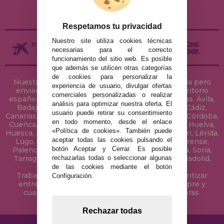
DEVOLUCIONES / DESISTIMIENTO
Respetamos tu privacidad
Nuestro site utiliza cookies técnicas
necesarias para el correcto
funcionamiento del sitio web. Es posible
que además se utilicen otras categorías
de cookies para personalizar la
Nuestra tienda de puzzles está ubicada en Sevilla pero
experiencia de usuario, divulgar ofertas
enviamos tus puzzles a cualquier ciudad del territorio
comerciales personalizadas o realizar
español: Álava, Albacete, Alicante, Almería, Asturias, Ávila,
análisis para optimizar nuestra oferta. El
Badajoz, Baleares, Barcelona, Burgos, Cáceres, Cádiz,
usuario puede retirar su consentimiento
Canarias, Cantabria, Castellón, Ceuta, Ciudad Real, Córdoba,
en todo momento, desde el enlace
Cuenca, Gerona, Granada, Guadalajara, Guipúzcoa, Huelva,
«Política de cookies». También puede
Huesca, Jaén, La Coruña, La Rioja, Las Palmas, Leon, Lérida,
aceptar todas las cookies pulsando el
Lugo, Madrid, Málaga, Melilla, Murcia, Navarra, Orense,
botón Aceptar y Cerrar. Es posible
Palencia, Pontevedra, Salamanca, Segovia, Sevilla, Soria,
rechazarlas todas o seleccionar algunas
Tarragona, Tenerife, Teruel, Toledo, Valencia, Valladolid,
Vizcaya, Zamora y Zaragoza.
de las cookies mediante el botón
Trabajamos con Stocks permanentes para garantizar
Configuración.
entregas rápidas en territorio peninsular, siempre y
cuando el pedido se realice antes de las 18 horas.
Rechazar todas