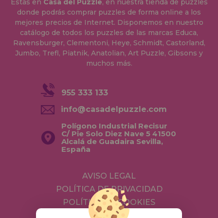
Estás en
Casa del Puzzle
, en nuestra tienda de puzzles
donde podrás comprar puzzles de forma online a los
mejores precios de Internet. Disponemos en nuestro
catálogo de todos los puzzles de las marcas Educa,
Ravensburger, Clementoni, Heye, Schmidt, Castorland,
Jumbo, Trefl, Piatnik, Anatolian, Art Puzzle, Gibsons y
muchos más.
955 333 133
info@casadelpuzzle.com
Polígono Industrial Recisur
C/ Pie Solo Diez Nave 5 41500
Alcalá de Guadaira Sevilla,
España
AVISO LEGAL
POLÍTICA DE PRIVACIDAD
POLÍTICA DE COOKIES
ENVÍOS Y DEVOLUCIONES