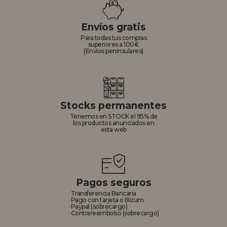
REGISTRO DISTRIBUIDOR
Envíos gratis
Para todas tus compras
superiores a 100€
(Envíos peninsulares)
Stocks permanentes
Tenemos en STOCK el 95% de
los productos anunciados en
esta web
Pagos seguros
· Transferencia Bancaria
· Pago con tarjeta o Bizum
· Paypal (sobrecargo)
· Contrareembolso (sobrecargo)