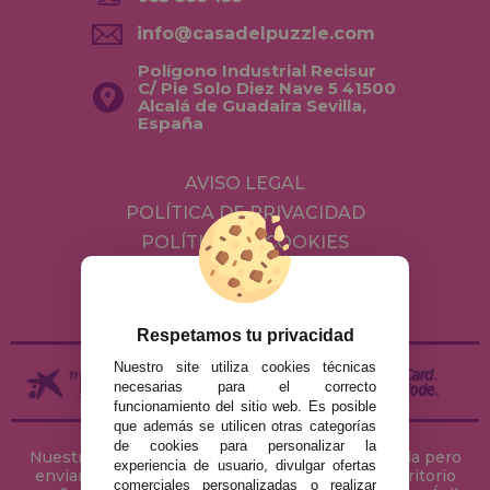
info@casadelpuzzle.com
Polígono Industrial Recisur
C/ Pie Solo Diez Nave 5 41500
Alcalá de Guadaira Sevilla,
España
AVISO LEGAL
POLÍTICA DE PRIVACIDAD
POLÍTICA DE COOKIES
ENVÍOS Y DEVOLUCIONES
DEVOLUCIONES / DESISTIMIENTO
Respetamos tu privacidad
Nuestro site utiliza cookies técnicas
necesarias para el correcto
funcionamiento del sitio web. Es posible
que además se utilicen otras categorías
de cookies para personalizar la
Nuestra tienda de puzzles está ubicada en Sevilla pero
experiencia de usuario, divulgar ofertas
enviamos tus puzzles a cualquier ciudad del territorio
comerciales personalizadas o realizar