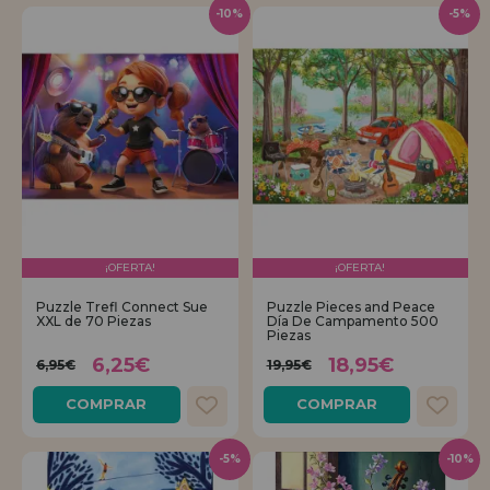
-10%
-5%
¡OFERTA!
¡OFERTA!
Puzzle Trefl Connect Sue
Puzzle Pieces and Peace
XXL de 70 Piezas
Día De Campamento 500
Piezas
6,25€
18,95€
6,95€
19,95€
COMPRAR
COMPRAR
-5%
-10%