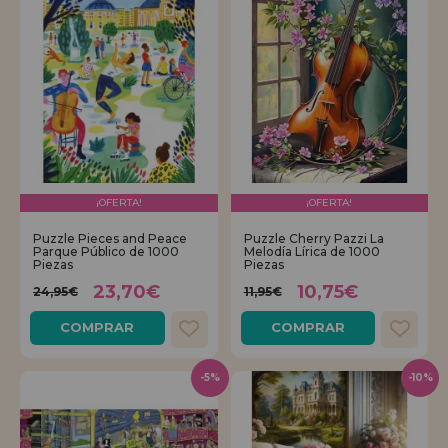
¡OFERTA!
¡OFERTA!
Puzzle Pieces and Peace
Puzzle Cherry Pazzi La
Parque Público de 1000
Melodía Lírica de 1000
Piezas
Piezas
23,70€
10,75€
24,95€
11,95€
COMPRAR
COMPRAR
-5%
-10%