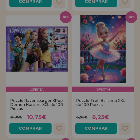
COMPRAR
COMPRAR
-10%
-10%
¡OFERTA!
¡OFERTA!
Puzzle Ravensburger KPop
Puzzle Trefl Bailarina XXL
Demon Hunters XXL de 100
de 100 Piezas
Piezas
10,75€
6,25€
11,95€
6,95€
COMPRAR
COMPRAR