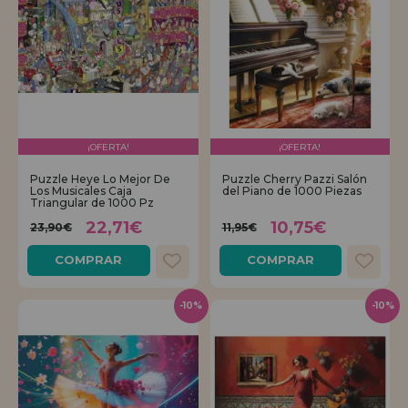
¡OFERTA!
¡OFERTA!
Puzzle Heye Lo Mejor De
Puzzle Cherry Pazzi Salón
Los Musicales Caja
del Piano de 1000 Piezas
Triangular de 1000 Pz
22,71€
10,75€
23,90€
11,95€
COMPRAR
COMPRAR
-10%
-10%