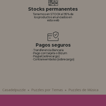
Stocks permanentes
Tenemos en STOCK el 95% de
los productos anunciados en
esta web
Pagos seguros
· Transferencia Bancaria
· Pago con tarjeta o Bizum
· Paypal (sobrecargo)
· Contrareembolso (sobrecargo)
Casadelpuzzle
Puzzles por Temas
Puzzles de Música
»
»