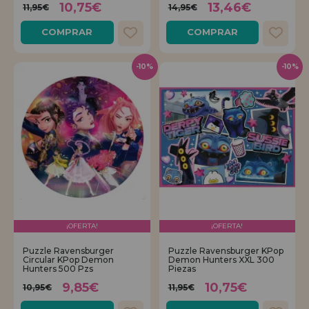
10,75€
13,46€
11,95€
14,95€
REGISTRO DISTRIBUIDOR
COMPRAR
COMPRAR
-10%
-10%
¡OFERTA!
¡OFERTA!
Puzzle Ravensburger
Puzzle Ravensburger KPop
Circular KPop Demon
Demon Hunters XXL 300
Hunters 500 Pzs
Piezas
9,85€
10,75€
10,95€
11,95€