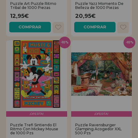
LIQUIDACIONES
Quiero registrarme como
Puzzle Art Puzzle Ritmo
Puzzle Yazz Momento De
nuevo cliente
Tribal de 1000 Piezas
Belleza de 1000 Piezas
12,95€
20,95€
Al crear una cuenta en casadelpuzzle.com podrás realizar tus compras
COMPRAR
COMPRAR
INFORMACIÓN
rápidamente en nuestra tienda virtual, revisar el estado de tus pedidos
y consultar tus operaciones anteriores.
955 333 133
-10%
-10%
¡Adelante! Te estábamos esperando.
info@casadelpuzzle.com
NUEVO CLIENTE
Quiero registrarme como
nuevo distribuidor
¡OFERTA!
¡OFERTA!
¿Eres Profesional o Empresa?. ¿Quieres vender en tu negocio
nuestros productos?. Regístrate como distribuidor y conoce nuestras
Puzzle Trefl Sintiendo El
Puzzle Ravensburger
condiciones de ventas con descuentos especiales para la distribución.
Ritmo Con Mickey Mouse
Glamping Acogedor XXL
de 1000 Pzs
500 Pzs
¡Adelante! Te estábamos esperando.