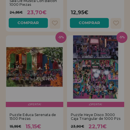
Sala De Música Con Balcón
1000 Piezas
23,70€
12,95€
24,95€
COMPRAR
COMPRAR
-5%
-5%
¡OFERTA!
¡OFERTA!
Puzzle Educa Serenata de
Puzzle Heye Disco 3000
1500 Piezas
Caja Triangular de 1000 Pzs
15,15€
22,71€
15,95€
23,90€