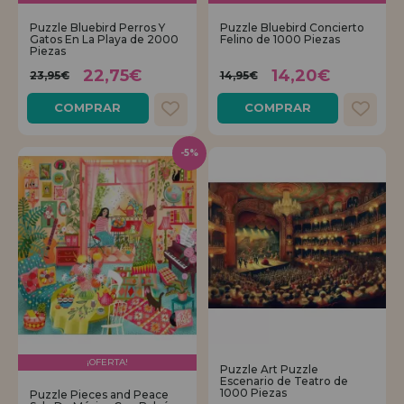
Puzzle Bluebird Perros Y
Puzzle Bluebird Concierto
Gatos En La Playa de 2000
Felino de 1000 Piezas
Piezas
22,75€
14,20€
23,95€
14,95€
COMPRAR
COMPRAR
-5%
¡OFERTA!
Puzzle Art Puzzle
Escenario de Teatro de
1000 Piezas
Puzzle Pieces and Peace