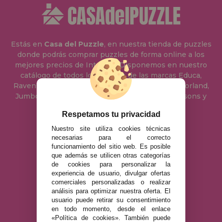
Estás en
Casa del Puzzle
, en nuestra tienda de puzzles
donde podrás comprar puzzles de forma online a los
mejores precios de Internet. Disponemos en nuestro
catálogo de todos los puzzles de las marcas Educa,
Ravensburger, Clementoni, Heye, Schmidt, Castorland,
Jumbo, Trefl, Piatnik, Anatolian, Art Puzzle, Gibsons y
muchos más.
Respetamos tu privacidad
Nuestro site utiliza cookies técnicas
955 333 133
necesarias para el correcto
funcionamiento del sitio web. Es posible
info@casadelpuzzle.com
que además se utilicen otras categorías
de cookies para personalizar la
Polígono Industrial Recisur
experiencia de usuario, divulgar ofertas
C/ Pie Solo Diez Nave 5 41500
comerciales personalizadas o realizar
Alcalá de Guadaira Sevilla,
análisis para optimizar nuestra oferta. El
España
usuario puede retirar su consentimiento
en todo momento, desde el enlace
«Política de cookies». También puede
AVISO LEGAL