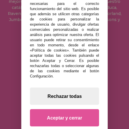
mejores precios de Internet. Disponemos en nuestro
necesarias para el correcto
catálogo de todos los puzzles de las marcas Educa,
funcionamiento del sitio web. Es posible
Ravensburger, Clementoni, Heye, Schmidt, Castorland,
que además se utilicen otras categorías
Jumbo, Trefl, Piatnik, Anatolian, Art Puzzle, Gibsons y
de cookies para personalizar la
experiencia de usuario, divulgar ofertas
muchos más.
comerciales personalizadas o realizar
análisis para optimizar nuestra oferta. El
usuario puede retirar su consentimiento
955 333 133
en todo momento, desde el enlace
«Política de cookies». También puede
info@casadelpuzzle.com
aceptar todas las cookies pulsando el
botón Aceptar y Cerrar. Es posible
Polígono Industrial Recisur
rechazarlas todas o seleccionar algunas
C/ Pie Solo Diez Nave 5 41500
de las cookies mediante el botón
Alcalá de Guadaira Sevilla,
España
Configuración.
AVISO LEGAL
Rechazar todas
POLÍTICA DE PRIVACIDAD
POLÍTICA DE COOKIES
ENVÍOS Y DEVOLUCIONES
Aceptar y cerrar
DEVOLUCIONES / DESISTIMIENTO