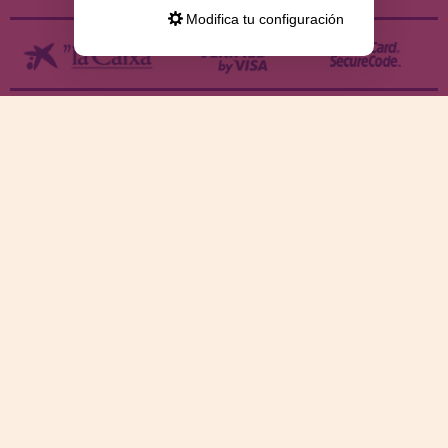
Modifica tu configuración
Nuestra tienda de puzzles está ubicada en Sevilla pero
enviamos tus puzzles a cualquier ciudad del territorio
español: Álava, Albacete, Alicante, Almería, Asturias, Ávila,
Badajoz, Baleares, Barcelona, Burgos, Cáceres, Cádiz,
Canarias, Cantabria, Castellón, Ceuta, Ciudad Real, Córdoba,
Cuenca, Gerona, Granada, Guadalajara, Guipúzcoa, Huelva,
Huesca, Jaén, La Coruña, La Rioja, Las Palmas, Leon, Lérida,
Lugo, Madrid, Málaga, Melilla, Murcia, Navarra, Orense,
Palencia, Pontevedra, Salamanca, Segovia, Sevilla, Soria,
Tarragona, Tenerife, Teruel, Toledo, Valencia, Valladolid,
Vizcaya, Zamora y Zaragoza.
Trabajamos con Stocks permanentes para garantizar
entregas rápidas en territorio peninsular, siempre y
cuando el pedido se realice antes de las 18 horas.