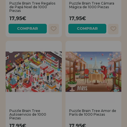
LIQUIDACIONES
Quiero registrarme como
Puzzle Brain Tree Regalos
Puzzle Brain Tree Cámara
nuevo cliente
de Papá Noel de 1000
Mágica de 1000 Piezas
Piezas
17,95€
17,95€
Al crear una cuenta en casadelpuzzle.com podrás realizar tus compras
INFORMACIÓN
rápidamente en nuestra tienda virtual, revisar el estado de tus pedidos
COMPRAR
COMPRAR
y consultar tus operaciones anteriores.
955 333 133
¡Adelante! Te estábamos esperando.
info@casadelpuzzle.com
NUEVO CLIENTE
Quiero registrarme como
nuevo distribuidor
¿Eres Profesional o Empresa?. ¿Quieres vender en tu negocio
Puzzle Brain Tree
Puzzle Brain Tree Amor de
nuestros productos?. Regístrate como distribuidor y conoce nuestras
Autoservicio de 1000
París de 1000 Piezas
condiciones de ventas con descuentos especiales para la distribución.
Piezas
17,95€
17,95€
¡Adelante! Te estábamos esperando.