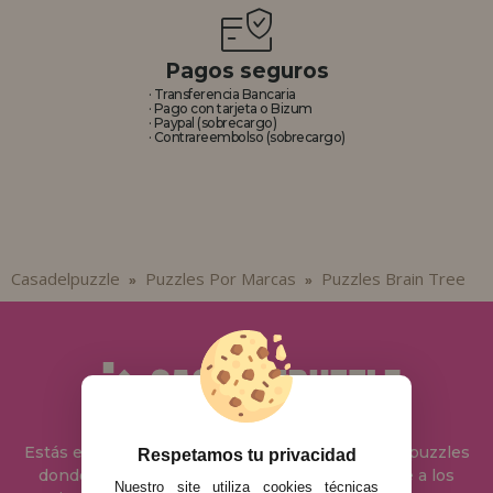
Pagos seguros
· Transferencia Bancaria
· Pago con tarjeta o Bizum
· Paypal (sobrecargo)
· Contrareembolso (sobrecargo)
Casadelpuzzle
Puzzles Por Marcas
Puzzles Brain Tree
»
»
Estás en
Casa del Puzzle
, en nuestra tienda de puzzles
Respetamos tu privacidad
donde podrás comprar puzzles de forma online a los
Nuestro site utiliza cookies técnicas