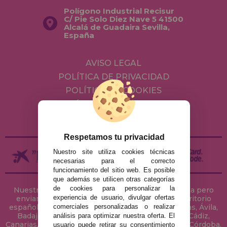
Polígono Industrial Recisur
C/ Pie Solo Diez Nave 5 41500
Alcalá de Guadaira Sevilla,
España
AVISO LEGAL
POLÍTICA DE PRIVACIDAD
POLÍTICA DE COOKIES
ENVÍOS Y DEVOLUCIONES
DEVOLUCIONES / DESISTIMIENTO
Respetamos tu privacidad
Nuestro site utiliza cookies técnicas
necesarias para el correcto
funcionamiento del sitio web. Es posible
que además se utilicen otras categorías
de cookies para personalizar la
Nuestra tienda de puzzles está ubicada en Sevilla pero
experiencia de usuario, divulgar ofertas
enviamos tus puzzles a cualquier ciudad del territorio
comerciales personalizadas o realizar
español: Álava, Albacete, Alicante, Almería, Asturias, Ávila,
Badajoz, Baleares, Barcelona, Burgos, Cáceres, Cádiz,
análisis para optimizar nuestra oferta. El
Canarias, Cantabria, Castellón, Ceuta, Ciudad Real, Córdoba,
usuario puede retirar su consentimiento