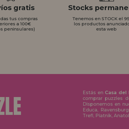
íos gratis
Stocks permane
odas tus compras
Tenemos en STOCK el 9
eriores a 100€
los productos anunciad
os peninsulares)
esta web
Estás en
Casa del
comprar puzzles de
Disponemos en nue
Educa, Ravensburge
Trefl, Piatnik, Anat