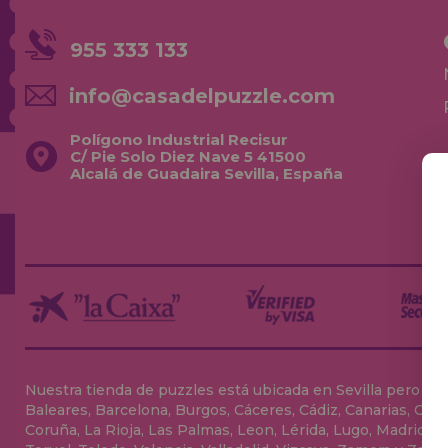
955 333 133
info@casadelpuzzle.com
Polígono Industrial Recisur
C/ Pie Solo Diez Nave 5 41500
Alcalá de Guadaira Sevilla, España
Nuestra tienda de puzzles está ubicada en Sevilla pero envia
Baleares, Barcelona, Burgos, Cáceres, Cádiz, Canarias, Can
Coruña, La Rioja, Las Palmas, Leon, Lérida, Lugo, Madrid, Má