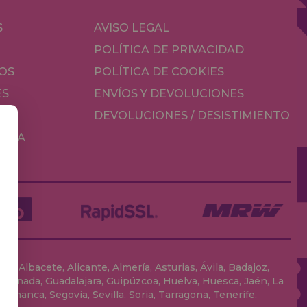
S
AVISO LEGAL
POLÍTICA DE PRIVACIDAD
OS
POLÍTICA DE COOKIES
ES
ENVÍOS Y DEVOLUCIONES
DEVOLUCIONES / DESISTIMIENTO
MESA
, Albacete, Alicante, Almería, Asturias, Ávila, Badajoz,
 Granada, Guadalajara, Guipúzcoa, Huelva, Huesca, Jaén, La
lamanca, Segovia, Sevilla, Soria, Tarragona, Tenerife,