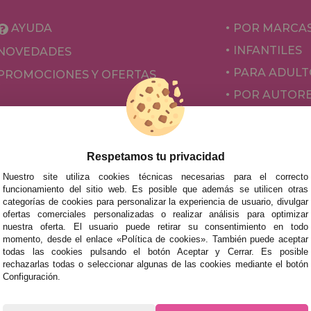
AYUDA
POR MARCA
INFANTILES
NOVEDADES
PARA ADULT
PROMOCIONES Y OFERTAS
POR AUTOR
ACCESORIOS
JUEGOS DE 
Respetamos tu privacidad
Nuestro site utiliza cookies técnicas necesarias para el correcto
funcionamiento del sitio web. Es posible que además se utilicen otras
categorías de cookies para personalizar la experiencia de usuario, divulgar
ofertas comerciales personalizadas o realizar análisis para optimizar
nuestra oferta. El usuario puede retirar su consentimiento en todo
momento, desde el enlace «Política de cookies». También puede aceptar
todas las cookies pulsando el botón Aceptar y Cerrar. Es posible
rechazarlas todas o seleccionar algunas de las cookies mediante el botón
mos tus puzzles a cualquier ciudad del territorio español: Álava
Configuración.
tabria, Castellón, Ceuta, Ciudad Real, Córdoba, Cuenca, Gerona,
laga, Melilla, Murcia, Navarra, Orense, Palencia, Pontevedra, Sa