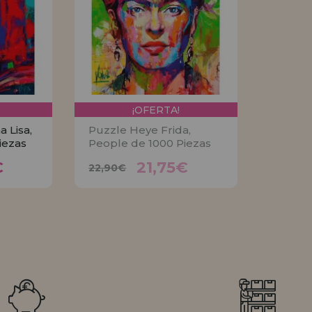
¡OFERTA!
 Lisa,
Puzzle Heye Frida,
iezas
People de 1000 Piezas
5€
21,75€
22,90€
€
21,75€
22,90€
R
AVÍSAME