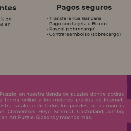
Pagos seguros
ntes
· Transferencia Bancaria
5% de
· Pago con tarjeta o Bizum
os en
· Paypal (sobrecargo)
· Contrareembolso (sobrecargo)
 Puzzle
, en nuestra tienda de puzzles donde podrás
 forma online a los mejores precios de Internet.
stro catálogo de todos los puzzles de las marcas
r, Clementoni, Heye, Schmidt, Castorland, Jumbo,
olian, Art Puzzle, Gibsons y muchos más.