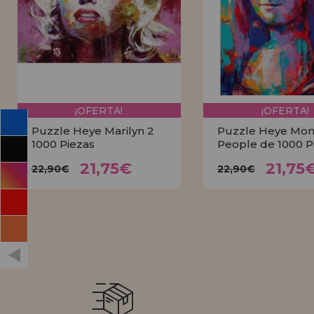
INFORMACIÓN
955 333 133
info@casadelpuzzle.com
¡OFERTA!
¡OFERTA!
Puzzle Heye Marilyn 2
Puzzle Heye Mona
1000 Piezas
People de 1000 P
21,75€
21,7
22,90€
22,90€
21,75€
21,75
22,90€
22,90€
COMPRAR
COMPRA