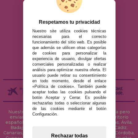
Polígono Industrial Recisur
C/ Pie Solo Diez Nave 5 41500
Alcalá de Guadaira Sevilla,
España
Respetamos tu privacidad
Nuestro site utiliza cookies técnicas
AVISO LEGAL
necesarias para el correcto
funcionamiento del sitio web. Es posible
POLÍTICA DE PRIVACIDAD
que además se utilicen otras categorías
POLÍTICA DE COOKIES
de cookies para personalizar la
experiencia de usuario, divulgar ofertas
ENVÍOS Y DEVOLUCIONES
comerciales personalizadas o realizar
DEVOLUCIONES / DESISTIMIENTO
análisis para optimizar nuestra oferta. El
usuario puede retirar su consentimiento
en todo momento, desde el enlace
«Política de cookies». También puede
aceptar todas las cookies pulsando el
botón Aceptar y Cerrar. Es posible
rechazarlas todas o seleccionar algunas
de las cookies mediante el botón
Nuestra tienda de puzzles está ubicada en Sevilla pero
Configuración.
enviamos tus puzzles a cualquier ciudad del territorio
español: Álava, Albacete, Alicante, Almería, Asturias, Ávila,
Badajoz, Baleares, Barcelona, Burgos, Cáceres, Cádiz,
Canarias, Cantabria, Castellón, Ceuta, Ciudad Real, Córdoba,
Rechazar todas