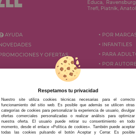
Educa, Ravensburge
Trefl, Piatnik, Anat
AYUDA
POR MARCA
INFANTILES
NOVEDADES
PARA ADULT
PROMOCIONES Y OFERTAS
POR AUTOR
ACCESORIOS
JUEGOS DE 
Respetamos tu privacidad
Nuestro site utiliza cookies técnicas necesarias para el correcto
funcionamiento del sitio web. Es posible que además se utilicen otras
categorías de cookies para personalizar la experiencia de usuario, divulgar
ofertas comerciales personalizadas o realizar análisis para optimizar
nuestra oferta. El usuario puede retirar su consentimiento en todo
momento, desde el enlace «Política de cookies». También puede aceptar
todas las cookies pulsando el botón Aceptar y Cerrar. Es posible