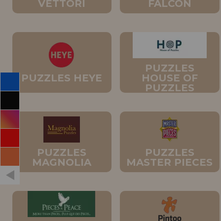
VETTORI
FALCON
PUZZLES
PUZZLES HEYE
HOUSE OF
PUZZLES
PUZZLES
PUZZLES
MAGNOLIA
MASTER PIECES