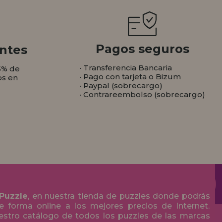
Pagos seguros
ntes
· Transferencia Bancaria
5% de
· Pago con tarjeta o Bizum
os en
· Paypal (sobrecargo)
· Contrareembolso (sobrecargo)
 Puzzle
, en nuestra tienda de puzzles donde podrás
 forma online a los mejores precios de Internet.
stro catálogo de todos los puzzles de las marcas