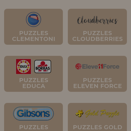
PUZZLES
PUZZLES
CLEMENTONI
CLOUDBERRIES
PUZZLES
PUZZLES
EDUCA
ELEVEN FORCE
PUZZLES
PUZZLES GOLD