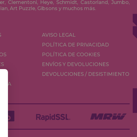
r, Clementoni, Heye, Schmidt, Castorland, Jumbo,
olian, Art Puzzle, Gibsons y muchos más.
S
AVISO LEGAL
POLÍTICA DE PRIVACIDAD
OS
POLÍTICA DE COOKIES
ES
ENVÍOS Y DEVOLUCIONES
DEVOLUCIONES / DESISTIMIENTO
MESA