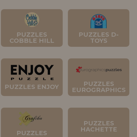
PUZZLES
PUZZLES D-
COBBLE HILL
TOYS
PUZZLES
PUZZLES ENJOY
EUROGRAPHICS
PUZZLES
HACHETTE
PUZZLES