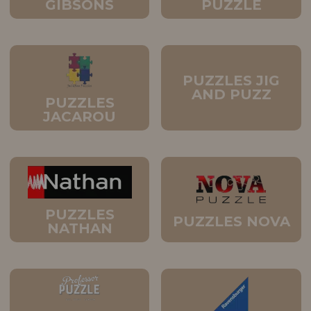
GIBSONS
PUZZLE
PUZZLES JIG
AND PUZZ
PUZZLES
JACAROU
PUZZLES
PUZZLES NOVA
NATHAN