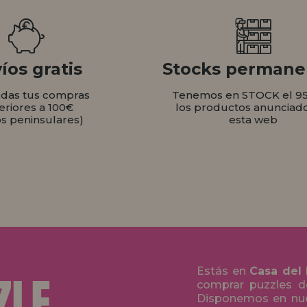
íos gratis
Stocks permane
odas tus compras
Tenemos en STOCK el 9
eriores a 100€
los productos anunciad
os peninsulares)
esta web
Estás en
Casa del
comprar puzzles de
Disponemos en nue