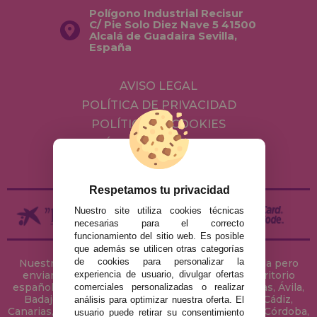
Polígono Industrial Recisur
C/ Pie Solo Diez Nave 5 41500
Alcalá de Guadaira Sevilla,
España
AVISO LEGAL
POLÍTICA DE PRIVACIDAD
POLÍTICA DE COOKIES
ENVÍOS Y DEVOLUCIONES
DEVOLUCIONES / DESISTIMIENTO
Respetamos tu privacidad
Nuestro site utiliza cookies técnicas
necesarias para el correcto
funcionamiento del sitio web. Es posible
que además se utilicen otras categorías
de cookies para personalizar la
Nuestra tienda de puzzles está ubicada en Sevilla pero
experiencia de usuario, divulgar ofertas
enviamos tus puzzles a cualquier ciudad del territorio
español: Álava, Albacete, Alicante, Almería, Asturias, Ávila,
comerciales personalizadas o realizar
Badajoz, Baleares, Barcelona, Burgos, Cáceres, Cádiz,
análisis para optimizar nuestra oferta. El
Canarias, Cantabria, Castellón, Ceuta, Ciudad Real, Córdoba,
usuario puede retirar su consentimiento