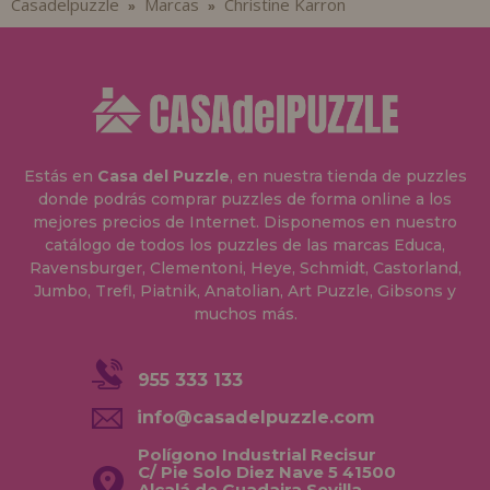
Casadelpuzzle
Marcas
Christine Karron
»
»
Estás en
Casa del Puzzle
, en nuestra tienda de puzzles
donde podrás comprar puzzles de forma online a los
mejores precios de Internet. Disponemos en nuestro
catálogo de todos los puzzles de las marcas Educa,
Ravensburger, Clementoni, Heye, Schmidt, Castorland,
Jumbo, Trefl, Piatnik, Anatolian, Art Puzzle, Gibsons y
muchos más.
955 333 133
info@casadelpuzzle.com
Polígono Industrial Recisur
C/ Pie Solo Diez Nave 5 41500
Alcalá de Guadaira Sevilla,