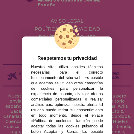
España
AVISO LEGAL
POLÍTICA DE PRIVACIDAD
POLÍTICA DE COOKIES
ENVÍOS Y DEVOLUCIONES
DEVOLUCIONES / DESISTIMIENTO
Respetamos tu privacidad
Nuestro site utiliza cookies técnicas
necesarias para el correcto
funcionamiento del sitio web. Es posible
que además se utilicen otras categorías
de cookies para personalizar la
experiencia de usuario, divulgar ofertas
Nuestra tienda de puzzles está ubicada en Sevilla pero
comerciales personalizadas o realizar
enviamos tus puzzles a cualquier ciudad del territorio
análisis para optimizar nuestra oferta. El
español: Álava, Albacete, Alicante, Almería, Asturias, Ávila,
usuario puede retirar su consentimiento
Badajoz, Baleares, Barcelona, Burgos, Cáceres, Cádiz,
en todo momento, desde el enlace
Canarias, Cantabria, Castellón, Ceuta, Ciudad Real, Córdoba,
«Política de cookies». También puede
Cuenca, Gerona, Granada, Guadalajara, Guipúzcoa, Huelva,
aceptar todas las cookies pulsando el
Huesca, Jaén, La Coruña, La Rioja, Las Palmas, Leon, Lérida,
Lugo, Madrid, Málaga, Melilla, Murcia, Navarra, Orense,
botón Aceptar y Cerrar. Es posible