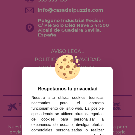
info@casadelpuzzle.com
Polígono Industrial Recisur
C/ Pie Solo Diez Nave 5 41500
Alcalá de Guadaira Sevilla,
España
AVISO LEGAL
POLÍTICA DE PRIVACIDAD
POLÍTICA DE COOKIES
ENVÍOS Y DEVOLUCIONES
DEVOLUCIONES / DESISTIMIENTO
Respetamos tu privacidad
Nuestro site utiliza cookies técnicas
necesarias para el correcto
funcionamiento del sitio web. Es posible
que además se utilicen otras categorías
de cookies para personalizar la
experiencia de usuario, divulgar ofertas
Nuestra tienda de puzzles está ubicada en Sevilla pero
comerciales personalizadas o realizar
enviamos tus puzzles a cualquier ciudad del territorio