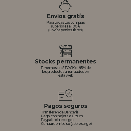
REGISTRO DISTRIBUIDOR
Envíos gratis
Para todas tus compras
superiores a 100€
(Envíos peninsulares)
Stocks permanentes
Tenemos en STOCK el 95% de
los productos anunciados en
esta web
Pagos seguros
· Transferencia Bancaria
· Pago con tarjeta o Bizum
· Paypal (sobrecargo)
· Contrareembolso (sobrecargo)