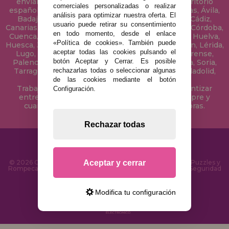
enviamos tus puzzles a cualquier ciudad del territorio
comerciales personalizadas o realizar
español: Álava, Albacete, Alicante, Almería, Asturias, Ávila,
análisis para optimizar nuestra oferta. El
Badajoz, Baleares, Barcelona, Burgos, Cáceres, Cádiz,
usuario puede retirar su consentimiento
Canarias, Cantabria, Castellón, Ceuta, Ciudad Real, Córdoba,
en todo momento, desde el enlace
Cuenca, Gerona, Granada, Guadalajara, Guipúzcoa, Huelva,
«Política de cookies». También puede
Huesca, Jaén, La Coruña, La Rioja, Las Palmas, Leon, Lérida,
aceptar todas las cookies pulsando el
Lugo, Madrid, Málaga, Melilla, Murcia, Navarra, Orense,
botón Aceptar y Cerrar. Es posible
Palencia, Pontevedra, Salamanca, Segovia, Sevilla, Soria,
Tarragona, Tenerife, Teruel, Toledo, Valencia, Valladolid,
rechazarlas todas o seleccionar algunas
Vizcaya, Zamora y Zaragoza.
de las cookies mediante el botón
Trabajamos con Stocks permanentes para garantizar
Configuración.
entregas rápidas en territorio peninsular, siempre y
cuando el pedido se realice antes de las 18 horas.
Rechazar todas
Aceptar y cerrar
© 2026 CasaDelPuzzle.com - Tienda Online para comprar Puzzles y
Rompecabezas en Internet. Entrega Rápida en 24 Horas y Seguridad
SSL
Modifica tu configuración