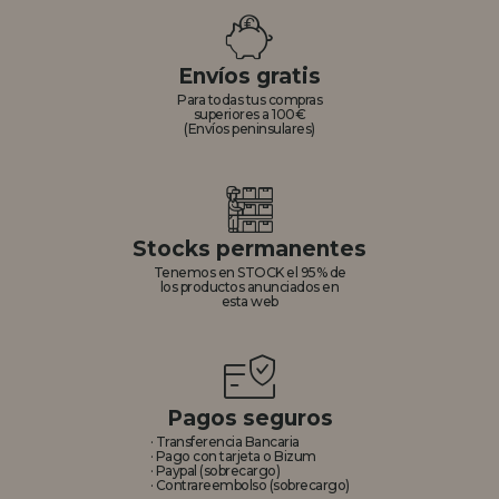
REGISTRO DISTRIBUIDOR
Envíos gratis
Para todas tus compras
superiores a 100€
(Envíos peninsulares)
Stocks permanentes
Tenemos en STOCK el 95% de
los productos anunciados en
esta web
Pagos seguros
· Transferencia Bancaria
· Pago con tarjeta o Bizum
· Paypal (sobrecargo)
· Contrareembolso (sobrecargo)