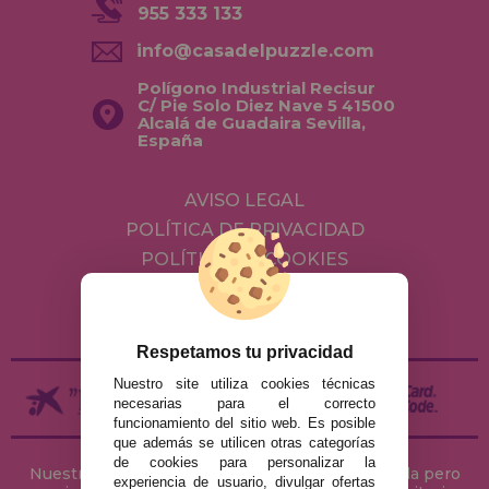
955 333 133
info@casadelpuzzle.com
Polígono Industrial Recisur
C/ Pie Solo Diez Nave 5 41500
Alcalá de Guadaira Sevilla,
España
AVISO LEGAL
POLÍTICA DE PRIVACIDAD
POLÍTICA DE COOKIES
ENVÍOS Y DEVOLUCIONES
DEVOLUCIONES / DESISTIMIENTO
Respetamos tu privacidad
Nuestro site utiliza cookies técnicas
necesarias para el correcto
funcionamiento del sitio web. Es posible
que además se utilicen otras categorías
de cookies para personalizar la
Nuestra tienda de puzzles está ubicada en Sevilla pero
experiencia de usuario, divulgar ofertas