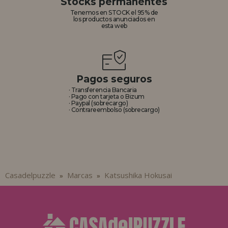
Stocks permanentes
Tenemos en STOCK el 95% de
los productos anunciados en
esta web
Pagos seguros
· Transferencia Bancaria
· Pago con tarjeta o Bizum
· Paypal (sobrecargo)
· Contrareembolso (sobrecargo)
Casadelpuzzle
Marcas
Katsushika Hokusai
»
»