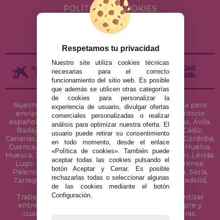
POLÍTICA DE COOKIES
ENVÍOS Y DEVOLUCIONES
DEVOLUCIONES / DESISTIMIENTO
Respetamos tu privacidad
Nuestro site utiliza cookies técnicas
necesarias para el correcto
funcionamiento del sitio web. Es posible
que además se utilicen otras categorías
de cookies para personalizar la
Nuestra tienda de puzzles está ubicada en Sevilla pero
experiencia de usuario, divulgar ofertas
enviamos tus puzzles a cualquier ciudad del territorio
comerciales personalizadas o realizar
español: Álava, Albacete, Alicante, Almería, Asturias, Ávila,
análisis para optimizar nuestra oferta. El
Badajoz, Baleares, Barcelona, Burgos, Cáceres, Cádiz,
usuario puede retirar su consentimiento
Canarias, Cantabria, Castellón, Ceuta, Ciudad Real, Córdoba,
en todo momento, desde el enlace
Cuenca, Gerona, Granada, Guadalajara, Guipúzcoa, Huelva,
«Política de cookies». También puede
Huesca, Jaén, La Coruña, La Rioja, Las Palmas, Leon, Lérida,
aceptar todas las cookies pulsando el
Lugo, Madrid, Málaga, Melilla, Murcia, Navarra, Orense,
botón Aceptar y Cerrar. Es posible
Palencia, Pontevedra, Salamanca, Segovia, Sevilla, Soria,
rechazarlas todas o seleccionar algunas
Tarragona, Tenerife, Teruel, Toledo, Valencia, Valladolid,
de las cookies mediante el botón
Vizcaya, Zamora y Zaragoza.
Configuración.
Trabajamos con Stocks permanentes para garantizar
entregas rápidas en territorio peninsular, siempre y
cuando el pedido se realice antes de las 18 horas.