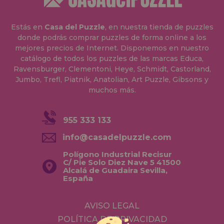
Estás en
Casa del Puzzle
, en nuestra tienda de puzzles
donde podrás comprar puzzles de forma online a los
mejores precios de Internet. Disponemos en nuestro
catálogo de todos los puzzles de las marcas Educa,
Ravensburger, Clementoni, Heye, Schmidt, Castorland,
Jumbo, Trefl, Piatnik, Anatolian, Art Puzzle, Gibsons y
muchos más.
955 333 133
info@casadelpuzzle.com
Polígono Industrial Recisur
C/ Pie Solo Diez Nave 5 41500
Alcalá de Guadaira Sevilla,
España
AVISO LEGAL
POLÍTICA DE PRIVACIDAD