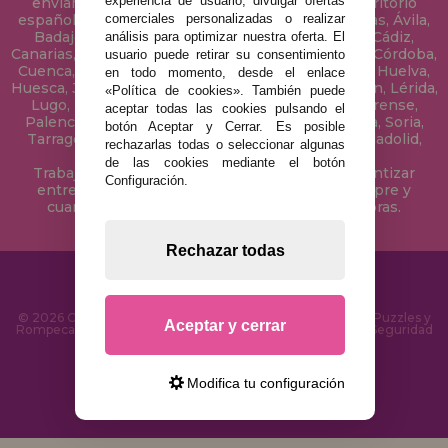
experiencia de usuario, divulgar ofertas
enviamos tus puzzles a cualquier ciudad del territorio
español: Álava, Albacete, Alicante, Almería, Asturias, Ávila,
comerciales personalizadas o realizar
Badajoz, Baleares, Barcelona, Burgos, Cáceres, Cádiz,
análisis para optimizar nuestra oferta. El
Canarias, Cantabria, Castellón, Ceuta, Ciudad Real, Córdoba,
usuario puede retirar su consentimiento
Cuenca, Gerona, Granada, Guadalajara, Guipúzcoa, Huelva,
en todo momento, desde el enlace
Huesca, Jaén, La Coruña, La Rioja, Las Palmas, Leon, Lérida,
«Política de cookies». También puede
Lugo, Madrid, Málaga, Melilla, Murcia, Navarra, Orense,
aceptar todas las cookies pulsando el
Palencia, Pontevedra, Salamanca, Segovia, Sevilla, Soria,
botón Aceptar y Cerrar. Es posible
Tarragona, Tenerife, Teruel, Toledo, Valencia, Valladolid,
rechazarlas todas o seleccionar algunas
Vizcaya, Zamora y Zaragoza.
de las cookies mediante el botón
Trabajamos con Stocks permanentes para garantizar
Configuración.
entregas rápidas en territorio peninsular, siempre y
cuando el pedido se realice antes de las 18 horas.
Rechazar todas
© 2026 CasaDelPuzzle.com - Tienda Online para comprar Puzzles y
Aceptar y cerrar
Rompecabezas en Internet. Entrega Rápida en 24 Horas y Seguridad
SSL
Modifica tu configuración