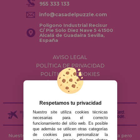
955 333 133
info@casadelpuzzle.com
Polígono Industrial Recisur
C/ Pie Solo Diez Nave 5 41500
Alcalá de Guadaira Sevilla,
España
AVISO LEGAL
POLÍTICA DE PRIVACIDAD
POLÍTICA DE COOKIES
ENVÍOS Y DEVOLUCIONES
DEVOLUCIONES / DESISTIMIENTO
Respetamos tu privacidad
Nuestro site utiliza cookies técnicas
necesarias para el correcto
funcionamiento del sitio web. Es posible
que además se utilicen otras categorías
de cookies para personalizar la
Nuestra tienda de puzzles está ubicada en Sevilla pero