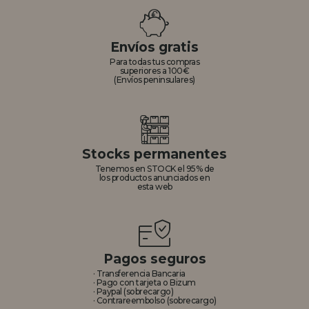
REGISTRO DISTRIBUIDOR
Envíos gratis
Para todas tus compras
superiores a 100€
(Envíos peninsulares)
Stocks permanentes
Tenemos en STOCK el 95% de
los productos anunciados en
esta web
Pagos seguros
· Transferencia Bancaria
· Pago con tarjeta o Bizum
· Paypal (sobrecargo)
· Contrareembolso (sobrecargo)