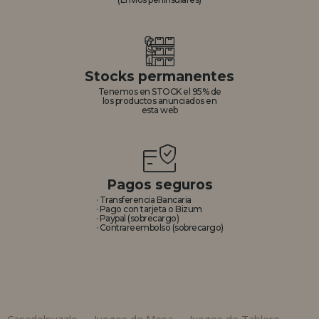
REGISTRO DISTRIBUIDOR
Stocks permanentes
Tenemos en STOCK el 95% de
los productos anunciados en
esta web
Pagos seguros
· Transferencia Bancaria
· Pago con tarjeta o Bizum
· Paypal (sobrecargo)
· Contrareembolso (sobrecargo)
Casadelpuzzle
Juegos de Mesa
Juegos de Tablero