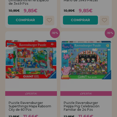
Dinosaurios en el Espacio
Mario de 3x49 Piezas
de 3x49 Pzs
9,85€
9,85€
10,95€
10,95€
COMPRAR
COMPRAR
-10%
-10%
¡OFERTA!
¡OFERTA!
Puzzle Ravensburger
Puzzle Ravensburger
Superthings Mapa Kaboom
Peppa Pig Celebración
City de 60 Pzs
Familiar de 24 Pzs
11,66€
11,66€
12,95€
12,95€