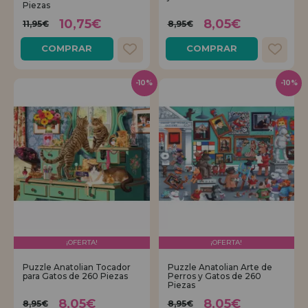
Piezas
10,75€
8,05€
11,95€
8,95€
COMPRAR
COMPRAR
-10%
-10%
¡OFERTA!
¡OFERTA!
Puzzle Anatolian Tocador
Puzzle Anatolian Arte de
para Gatos de 260 Piezas
Perros y Gatos de 260
Piezas
8,05€
8,05€
8,95€
8,95€