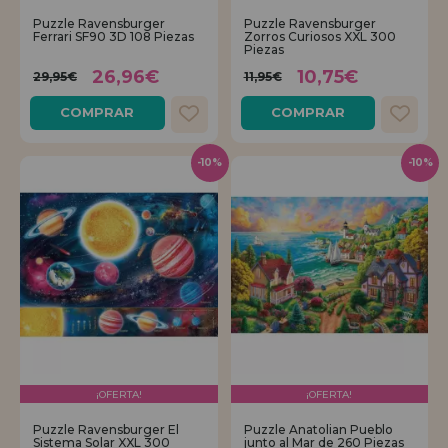
Puzzle Ravensburger
Puzzle Ravensburger
Ferrari SF90 3D 108 Piezas
Zorros Curiosos XXL 300
REGISTRO DISTRIBUIDOR
Piezas
26,96€
10,75€
29,95€
11,95€
COMPRAR
COMPRAR
-10%
-10%
¡OFERTA!
¡OFERTA!
Puzzle Ravensburger El
Puzzle Anatolian Pueblo
Sistema Solar XXL 300
junto al Mar de 260 Piezas