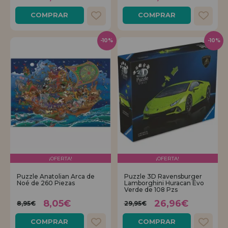
COMPRAR
COMPRAR
-10%
-10%
¡OFERTA!
¡OFERTA!
Puzzle Anatolian Arca de
Puzzle 3D Ravensburger
Noé de 260 Piezas
Lamborghini Huracan Evo
Verde de 108 Pzs
8,05€
26,96€
8,95€
29,95€
COMPRAR
COMPRAR