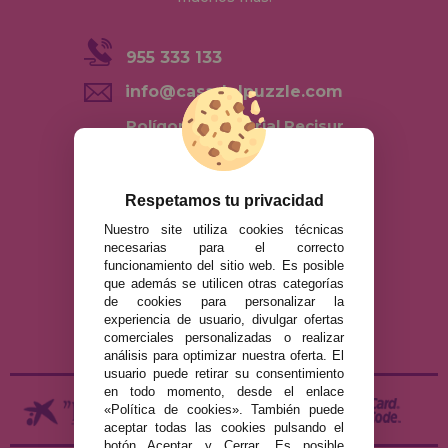
955 333 133
info@casadelpuzzle.com
Polígono Industrial Recisur
C/ Pie Solo Diez Nave 5 41500
Alcalá de Guadaira Sevilla,
España
Respetamos tu privacidad
AVISO LEGAL
Nuestro site utiliza cookies técnicas
necesarias para el correcto
POLÍTICA DE PRIVACIDAD
funcionamiento del sitio web. Es posible
POLÍTICA DE COOKIES
que además se utilicen otras categorías
de cookies para personalizar la
ENVÍOS Y DEVOLUCIONES
experiencia de usuario, divulgar ofertas
DEVOLUCIONES / DESISTIMIENTO
comerciales personalizadas o realizar
análisis para optimizar nuestra oferta. El
usuario puede retirar su consentimiento
en todo momento, desde el enlace
«Política de cookies». También puede
aceptar todas las cookies pulsando el
botón Aceptar y Cerrar. Es posible