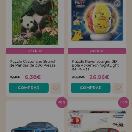
¡OFERTA!
¡OFERTA!
Puzzle Castorland Brunch
Puzzle Ravensburger 3D
de Pandas de 300 Piezas
Bola Pokémon NightLight
de 74 Pzs
6,38€
26,96€
7,50€
29,95€
COMPRAR
COMPRAR
-10%
-10%