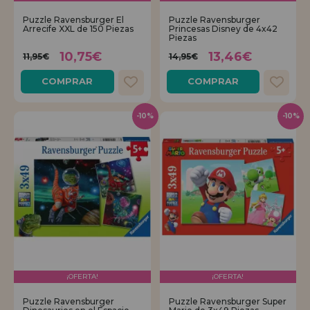
Puzzle Ravensburger El
Puzzle Ravensburger
Arrecife XXL de 150 Piezas
Princesas Disney de 4x42
Piezas
10,75€
13,46€
11,95€
14,95€
COMPRAR
COMPRAR
-10%
-10%
¡OFERTA!
¡OFERTA!
Puzzle Ravensburger
Puzzle Ravensburger Super