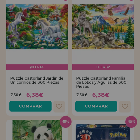
¡OFERTA!
¡OFERTA!
Puzzle Castorland Jardín de
Puzzle Castorland Familia
Unicornios de 300 Piezas
de Lobos y Águilas de 300
Piezas
6,38€
6,38€
7,50€
7,50€
COMPRAR
COMPRAR
-15%
-10%