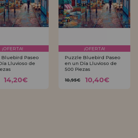
¡OFERTA!
¡OFERTA!
 Bluebird Paseo
Puzzle Bluebird Paseo
Día Lluvioso de
en un Día Lluvioso de
iezas
500 Piezas
14,20€
10,40€
,95€
10,95€
14,20€
10,40€
10,95€
COMPRAR
COMPRAR