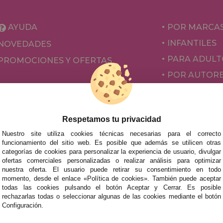
AYUDA
POR MARCA
INFANTILES
NOVEDADES
PARA ADULT
PROMOCIONES Y OFERTAS
POR AUTOR
ACCESORIOS
JUEGOS DE 
Respetamos tu privacidad
Nuestro site utiliza cookies técnicas necesarias para el correcto
funcionamiento del sitio web. Es posible que además se utilicen otras
categorías de cookies para personalizar la experiencia de usuario, divulgar
ofertas comerciales personalizadas o realizar análisis para optimizar
nuestra oferta. El usuario puede retirar su consentimiento en todo
momento, desde el enlace «Política de cookies». También puede aceptar
todas las cookies pulsando el botón Aceptar y Cerrar. Es posible
rechazarlas todas o seleccionar algunas de las cookies mediante el botón
mos tus puzzles a cualquier ciudad del territorio español: Álava
Configuración.
tabria, Castellón, Ceuta, Ciudad Real, Córdoba, Cuenca, Gerona,
laga, Melilla, Murcia, Navarra, Orense, Palencia, Pontevedra, Sa