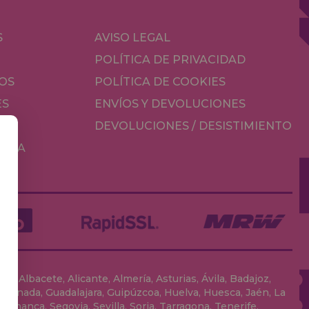
S
AVISO LEGAL
POLÍTICA DE PRIVACIDAD
OS
POLÍTICA DE COOKIES
ES
ENVÍOS Y DEVOLUCIONES
DEVOLUCIONES / DESISTIMIENTO
MESA
, Albacete, Alicante, Almería, Asturias, Ávila, Badajoz,
 Granada, Guadalajara, Guipúzcoa, Huelva, Huesca, Jaén, La
lamanca, Segovia, Sevilla, Soria, Tarragona, Tenerife,