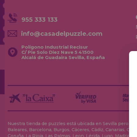
955 333 133
info@casadelpuzzle.com
Polígono Industrial Recisur
C/ Pie Solo Diez Nave 5 41500
Alcalá de Guadaira Sevilla, España
Nuestra tienda de puzzles está ubicada en Sevilla pero envia
Baleares, Barcelona, Burgos, Cáceres, Cádiz, Canarias, Can
Coruña, La Rioja, Las Palmas, Leon, Lérida, Lugo, Madrid, Má