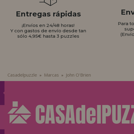
Env
Entregas rápidas
Para t
¡Envíos en 24/48 horas!
sup
Y con gastos de envío desde tan
(Enví
sólo 4,95€ hasta 3 puzzles
Casadelpuzzle
Marcas
John O'Brien
»
»