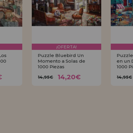
¡OFERTA!
Los
Puzzle Bluebird Un
Puzzle
000
Momento a Solas de
en un 
1000 Piezas
1000 P
0€
14,20€
14,95€
14
€
14,20€
14,95€
14,95€
R
COMPRAR