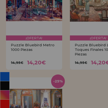
INFORMACIÓN
955 333 133
info@casadelpuzzle.com
¡OFERTA!
¡OFERTA!
Puzzle Bluebird Metro
Puzzle Bluebird 
1000 Piezas
Toques Finales 1
Piezas
14,20€
14,2
14,95€
14,95€
14,20€
14,20
14,95€
14,95€
COMPRAR
COMPRA
-25%