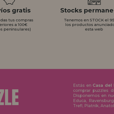
íos gratis
Stocks permane
odas tus compras
Tenemos en STOCK el 9
eriores a 100€
los productos anunciad
os peninsulares)
esta web
Estás en
Casa del
comprar puzzles de
Disponemos en nue
Educa, Ravensburge
Trefl, Piatnik, Anat