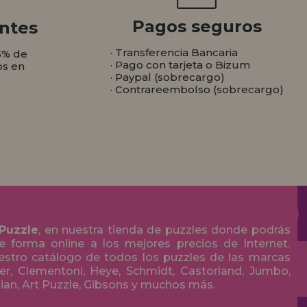
Pagos seguros
ntes
· Transferencia Bancaria
5% de
· Pago con tarjeta o Bizum
os en
· Paypal (sobrecargo)
· Contrareembolso (sobrecargo)
 Puzzle
, en nuestra tienda de puzzles donde podrás
 forma online a los mejores precios de Internet.
stro catálogo de todos los puzzles de las marcas
r, Clementoni, Heye, Schmidt, Castorland, Jumbo,
olian, Art Puzzle, Gibsons y muchos más.