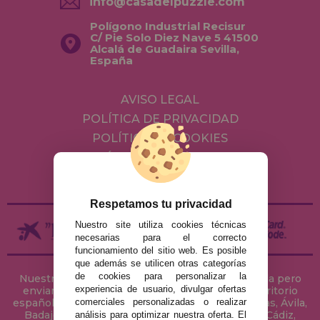
info@casadelpuzzle.com
Polígono Industrial Recisur
C/ Pie Solo Diez Nave 5 41500
Alcalá de Guadaira Sevilla,
España
AVISO LEGAL
POLÍTICA DE PRIVACIDAD
POLÍTICA DE COOKIES
ENVÍOS Y DEVOLUCIONES
DEVOLUCIONES / DESISTIMIENTO
Respetamos tu privacidad
Nuestro site utiliza cookies técnicas
necesarias para el correcto
funcionamiento del sitio web. Es posible
que además se utilicen otras categorías
de cookies para personalizar la
Nuestra tienda de puzzles está ubicada en Sevilla pero
experiencia de usuario, divulgar ofertas
enviamos tus puzzles a cualquier ciudad del territorio
comerciales personalizadas o realizar
español: Álava, Albacete, Alicante, Almería, Asturias, Ávila,
Badajoz, Baleares, Barcelona, Burgos, Cáceres, Cádiz,
análisis para optimizar nuestra oferta. El