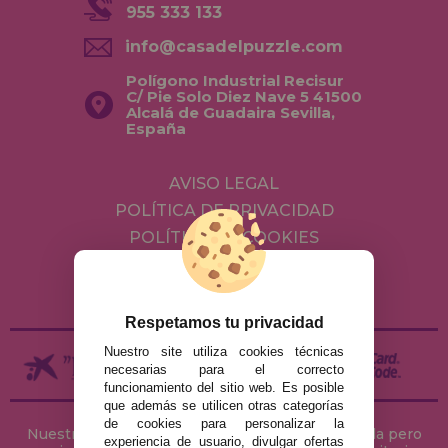
955 333 133
info@casadelpuzzle.com
Polígono Industrial Recisur
C/ Pie Solo Diez Nave 5 41500
Alcalá de Guadaira Sevilla,
España
AVISO LEGAL
POLÍTICA DE PRIVACIDAD
POLÍTICA DE COOKIES
ENVÍOS Y DEVOLUCIONES
DEVOLUCIONES / DESISTIMIENTO
Respetamos tu privacidad
Nuestro site utiliza cookies técnicas
necesarias para el correcto
funcionamiento del sitio web. Es posible
que además se utilicen otras categorías
de cookies para personalizar la
Nuestra tienda de puzzles está ubicada en Sevilla pero
experiencia de usuario, divulgar ofertas