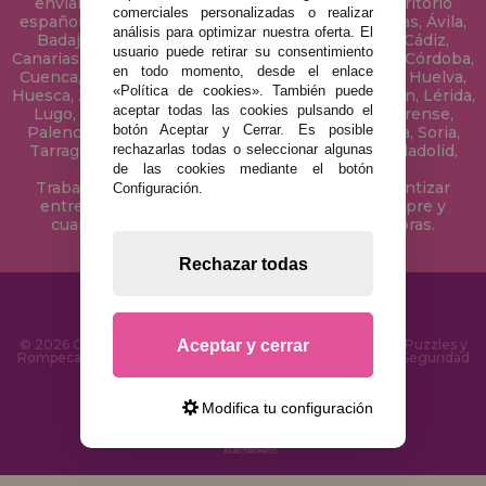
enviamos tus puzzles a cualquier ciudad del territorio
comerciales personalizadas o realizar
español: Álava, Albacete, Alicante, Almería, Asturias, Ávila,
análisis para optimizar nuestra oferta. El
Badajoz, Baleares, Barcelona, Burgos, Cáceres, Cádiz,
usuario puede retirar su consentimiento
Canarias, Cantabria, Castellón, Ceuta, Ciudad Real, Córdoba,
en todo momento, desde el enlace
Cuenca, Gerona, Granada, Guadalajara, Guipúzcoa, Huelva,
«Política de cookies». También puede
Huesca, Jaén, La Coruña, La Rioja, Las Palmas, Leon, Lérida,
aceptar todas las cookies pulsando el
Lugo, Madrid, Málaga, Melilla, Murcia, Navarra, Orense,
botón Aceptar y Cerrar. Es posible
Palencia, Pontevedra, Salamanca, Segovia, Sevilla, Soria,
Tarragona, Tenerife, Teruel, Toledo, Valencia, Valladolid,
rechazarlas todas o seleccionar algunas
Vizcaya, Zamora y Zaragoza.
de las cookies mediante el botón
Trabajamos con Stocks permanentes para garantizar
Configuración.
entregas rápidas en territorio peninsular, siempre y
cuando el pedido se realice antes de las 18 horas.
Rechazar todas
Aceptar y cerrar
© 2026 CasaDelPuzzle.com - Tienda Online para comprar Puzzles y
Rompecabezas en Internet. Entrega Rápida en 24 Horas y Seguridad
SSL
Modifica tu configuración