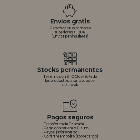
REGISTRO DISTRIBUIDOR
Envíos gratis
Para todas tus compras
superiores a 100€
(Envíos peninsulares)
Stocks permanentes
Tenemos en STOCK el 95% de
los productos anunciados en
esta web
Pagos seguros
· Transferencia Bancaria
· Pago con tarjeta o Bizum
· Paypal (sobrecargo)
· Contrareembolso (sobrecargo)