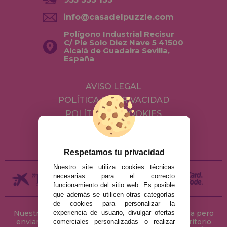
info@casadelpuzzle.com
Polígono Industrial Recisur
C/ Pie Solo Diez Nave 5 41500
Alcalá de Guadaira Sevilla,
España
AVISO LEGAL
POLÍTICA DE PRIVACIDAD
POLÍTICA DE COOKIES
ENVÍOS Y DEVOLUCIONES
DEVOLUCIONES / DESISTIMIENTO
Respetamos tu privacidad
Nuestro site utiliza cookies técnicas
necesarias para el correcto
funcionamiento del sitio web. Es posible
que además se utilicen otras categorías
de cookies para personalizar la
Nuestra tienda de puzzles está ubicada en Sevilla pero
experiencia de usuario, divulgar ofertas
enviamos tus puzzles a cualquier ciudad del territorio
comerciales personalizadas o realizar