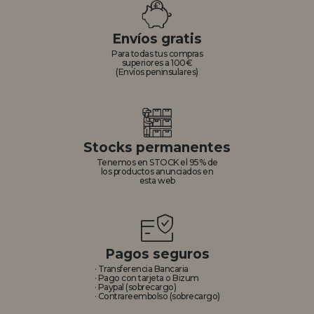
REGISTRO DISTRIBUIDOR
Envíos gratis
Para todas tus compras
superiores a 100€
(Envíos peninsulares)
Stocks permanentes
Tenemos en STOCK el 95% de
los productos anunciados en
esta web
Pagos seguros
· Transferencia Bancaria
· Pago con tarjeta o Bizum
· Paypal (sobrecargo)
· Contrareembolso (sobrecargo)