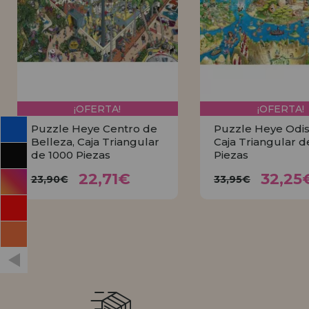
INFORMACIÓN
955 333 133
info@casadelpuzzle.com
¡OFERTA!
¡OFERTA!
Puzzle Heye Centro de
Puzzle Heye Odis
Belleza, Caja Triangular
Caja Triangular d
de 1000 Piezas
Piezas
22,71€
32,2
23,90€
33,95€
22,71€
32,25
23,90€
33,95€
COMPRAR
COMPRA