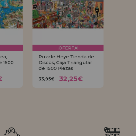
¡OFERTA!
ea,
Puzzle Heye Tienda de
e 1500
Discos, Caja Triangular
de 1500 Piezas
5€
32,25€
33,95€
€
32,25€
33,95€
R
COMPRAR