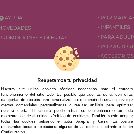
AYUDA
POR MARCA
INFANTILES
NOVEDADES
PARA ADULT
PROMOCIONES Y OFERTAS
POR AUTOR
ACCESORIOS
JUEGOS DE 
Respetamos tu privacidad
Nuestro site utiliza cookies técnicas necesarias para el correcto
funcionamiento del sitio web. Es posible que además se utilicen otras
categorías de cookies para personalizar la experiencia de usuario, divulgar
ofertas comerciales personalizadas o realizar análisis para optimizar
nuestra oferta. El usuario puede retirar su consentimiento en todo
momento, desde el enlace «Política de cookies». También puede aceptar
todas las cookies pulsando el botón Aceptar y Cerrar. Es posible
mos tus puzzles a cualquier ciudad del territorio español: Álava
rechazarlas todas o seleccionar algunas de las cookies mediante el botón
tabria, Castellón, Ceuta, Ciudad Real, Córdoba, Cuenca, Gerona,
Configuración.