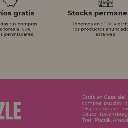
íos gratis
Stocks permane
odas tus compras
Tenemos en STOCK el 9
eriores a 100€
los productos anunciad
os peninsulares)
esta web
Estás en
Casa del
comprar puzzles de
Disponemos en nue
Educa, Ravensburge
Trefl, Piatnik, Anat