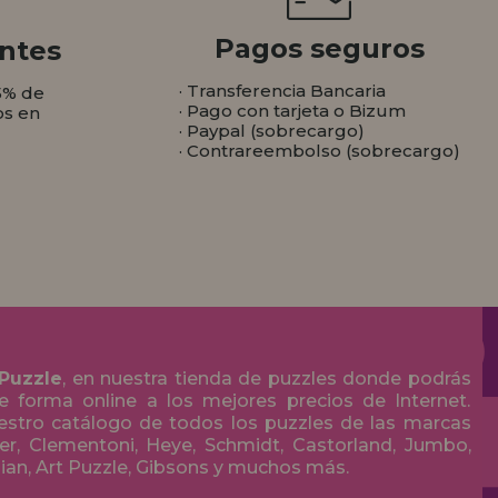
Pagos seguros
ntes
· Transferencia Bancaria
5% de
· Pago con tarjeta o Bizum
os en
· Paypal (sobrecargo)
· Contrareembolso (sobrecargo)
 Puzzle
, en nuestra tienda de puzzles donde podrás
 forma online a los mejores precios de Internet.
stro catálogo de todos los puzzles de las marcas
r, Clementoni, Heye, Schmidt, Castorland, Jumbo,
olian, Art Puzzle, Gibsons y muchos más.