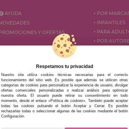
AYUDA
POR MARCA
INFANTILES
NOVEDADES
PARA ADULT
PROMOCIONES Y OFERTAS
POR AUTOR
ACCESORIOS
JUEGOS DE 
Respetamos tu privacidad
Nuestro site utiliza cookies técnicas necesarias para el correcto
funcionamiento del sitio web. Es posible que además se utilicen otras
categorías de cookies para personalizar la experiencia de usuario, divulgar
ofertas comerciales personalizadas o realizar análisis para optimizar
nuestra oferta. El usuario puede retirar su consentimiento en todo
momento, desde el enlace «Política de cookies». También puede aceptar
todas las cookies pulsando el botón Aceptar y Cerrar. Es posible
rechazarlas todas o seleccionar algunas de las cookies mediante el botón
mos tus puzzles a cualquier ciudad del territorio español: Álava
Configuración.
tabria, Castellón, Ceuta, Ciudad Real, Córdoba, Cuenca, Gerona,
laga, Melilla, Murcia, Navarra, Orense, Palencia, Pontevedra, Sa