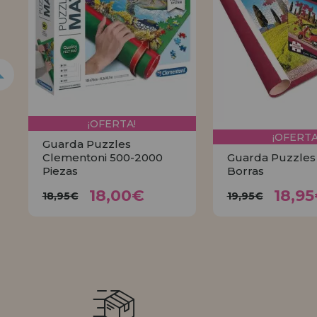
¡OFERTA!
¡OFERTA
Guarda Puzzles
Clementoni 500-2000
Guarda Puzzles
Piezas
Borras
18,00€
18,
18,95€
19,95€
18,00€
18,9
18,95€
19,95€
COMPRAR
COMPR