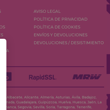
S
AVISO LEGAL
POLÍTICA DE PRIVACIDAD
OS
POLÍTICA DE COOKIES
ES
ENVÍOS Y DEVOLUCIONES
DEVOLUCIONES / DESISTIMIENTO
MESA
, Albacete, Alicante, Almería, Asturias, Ávila, Badajoz,
 Granada, Guadalajara, Guipúzcoa, Huelva, Huesca, Jaén, La
lamanca, Segovia, Sevilla, Soria, Tarragona, Tenerife,