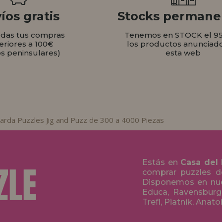
íos gratis
Stocks permane
odas tus compras
Tenemos en STOCK el 9
eriores a 100€
los productos anunciad
os peninsulares)
esta web
arda Puzzles Jig and Puzz de 300 a 4000 Piezas
Estás en
Casa del
comprar puzzles de
Disponemos en nue
Educa, Ravensburge
Trefl, Piatnik, Anat