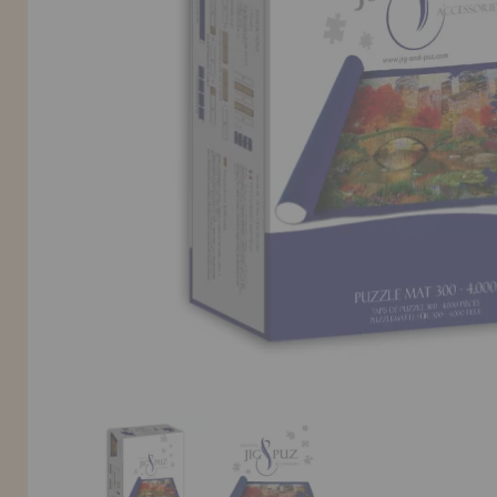
INFORMACIÓN
955 333 133
info@casadelpuzzle.com