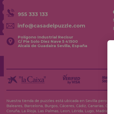
955 333 133
info@casadelpuzzle.com
Polígono Industrial Recisur
C/ Pie Solo Diez Nave 5 41500
Alcalá de Guadaira Sevilla, España
Nuestra tienda de puzzles está ubicada en Sevilla pero envia
Baleares, Barcelona, Burgos, Cáceres, Cádiz, Canarias, Can
Coruña, La Rioja, Las Palmas, Leon, Lérida, Lugo, Madrid, Má