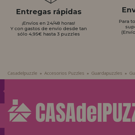
Env
Entregas rápidas
Para t
¡Envíos en 24/48 horas!
sup
Y con gastos de envío desde tan
(Enví
sólo 4,95€ hasta 3 puzzles
Casadelpuzzle
Accesorios Puzzles
Guardapuzzles
Gu
»
»
»