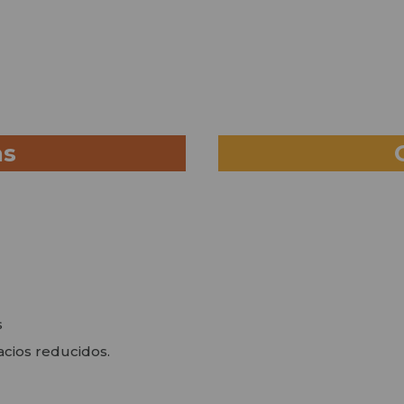
as
s
pacios reducidos.