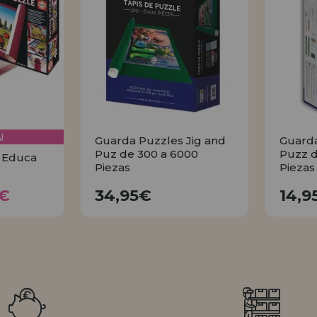
!
Guarda Puzzles Jig and
Guarda
Puz de 300 a 6000
Puzz d
 Educa
Piezas
Piezas
95€
34,95€
5€
34,95€
14,9
COMPRAR
AR