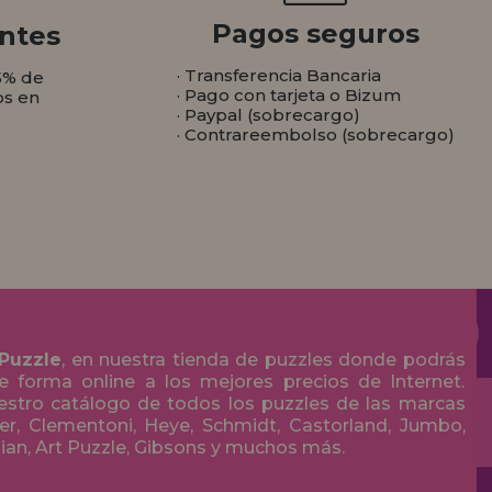
Pagos seguros
ntes
· Transferencia Bancaria
5% de
· Pago con tarjeta o Bizum
os en
· Paypal (sobrecargo)
· Contrareembolso (sobrecargo)
 Puzzle
, en nuestra tienda de puzzles donde podrás
 forma online a los mejores precios de Internet.
stro catálogo de todos los puzzles de las marcas
r, Clementoni, Heye, Schmidt, Castorland, Jumbo,
olian, Art Puzzle, Gibsons y muchos más.