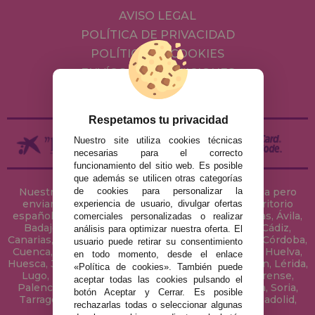
AVISO LEGAL
POLÍTICA DE PRIVACIDAD
POLÍTICA DE COOKIES
ENVÍOS Y DEVOLUCIONES
DEVOLUCIONES / DESISTIMIENTO
Respetamos tu privacidad
Nuestro site utiliza cookies técnicas
necesarias para el correcto
funcionamiento del sitio web. Es posible
que además se utilicen otras categorías
Nuestra tienda de puzzles está ubicada en Sevilla pero
de cookies para personalizar la
enviamos tus puzzles a cualquier ciudad del territorio
experiencia de usuario, divulgar ofertas
español: Álava, Albacete, Alicante, Almería, Asturias, Ávila,
comerciales personalizadas o realizar
Badajoz, Baleares, Barcelona, Burgos, Cáceres, Cádiz,
análisis para optimizar nuestra oferta. El
Canarias, Cantabria, Castellón, Ceuta, Ciudad Real, Córdoba,
usuario puede retirar su consentimiento
Cuenca, Gerona, Granada, Guadalajara, Guipúzcoa, Huelva,
en todo momento, desde el enlace
Huesca, Jaén, La Coruña, La Rioja, Las Palmas, Leon, Lérida,
«Política de cookies». También puede
Lugo, Madrid, Málaga, Melilla, Murcia, Navarra, Orense,
aceptar todas las cookies pulsando el
Palencia, Pontevedra, Salamanca, Segovia, Sevilla, Soria,
botón Aceptar y Cerrar. Es posible
Tarragona, Tenerife, Teruel, Toledo, Valencia, Valladolid,
rechazarlas todas o seleccionar algunas
Vizcaya, Zamora y Zaragoza.