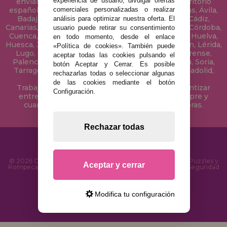
experiencia de usuario, divulgar ofertas
enviamos tus puzzles a cualquier ciudad del territorio
español: Álava, Albacete, Alicante, Almería, Asturias, Ávila,
comerciales personalizadas o realizar
Badajoz, Baleares, Barcelona, Burgos, Cáceres, Cádiz,
análisis para optimizar nuestra oferta. El
Canarias, Cantabria, Castellón, Ceuta, Ciudad Real, Córdoba,
usuario puede retirar su consentimiento
Cuenca, Gerona, Granada, Guadalajara, Guipúzcoa, Huelva,
en todo momento, desde el enlace
Huesca, Jaén, La Coruña, La Rioja, Las Palmas, Leon, Lérida,
«Política de cookies». También puede
Lugo, Madrid, Málaga, Melilla, Murcia, Navarra, Orense,
aceptar todas las cookies pulsando el
Palencia, Pontevedra, Salamanca, Segovia, Sevilla, Soria,
botón Aceptar y Cerrar. Es posible
Tarragona, Tenerife, Teruel, Toledo, Valencia, Valladolid,
rechazarlas todas o seleccionar algunas
Vizcaya, Zamora y Zaragoza.
de las cookies mediante el botón
Trabajamos con Stocks permanentes para garantizar
Configuración.
entregas rápidas en territorio peninsular, siempre y
cuando el pedido se realice antes de las 18 horas.
Rechazar todas
© 2026 CasaDelPuzzle.com - Tienda Online para comprar Puzzles y
Aceptar y cerrar
Rompecabezas en Internet. Entrega Rápida en 24 Horas y Seguridad
SSL
Modifica tu configuración