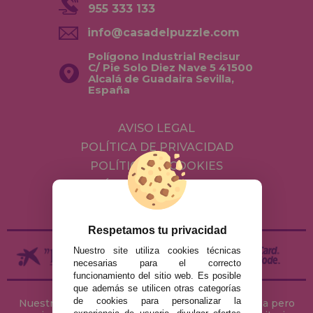
955 333 133
info@casadelpuzzle.com
Polígono Industrial Recisur
C/ Pie Solo Diez Nave 5 41500
Alcalá de Guadaira Sevilla,
España
AVISO LEGAL
POLÍTICA DE PRIVACIDAD
POLÍTICA DE COOKIES
ENVÍOS Y DEVOLUCIONES
DEVOLUCIONES / DESISTIMIENTO
Respetamos tu privacidad
Nuestro site utiliza cookies técnicas
necesarias para el correcto
funcionamiento del sitio web. Es posible
que además se utilicen otras categorías
de cookies para personalizar la
Nuestra tienda de puzzles está ubicada en Sevilla pero