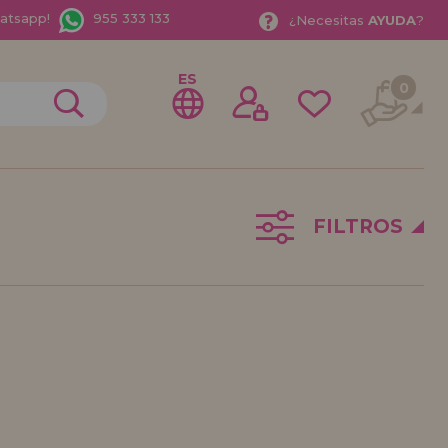
hatsapp!
955 333 133
¿
Necesitas
AYUDA
?
ES
0
FILTROS
rme como
istribuidor
o Empresa?. ¿Quieres vender en tu negocio nuestros
rate como distribuidor y conoce nuestras condiciones
entos especiales para la distribución.
bamos esperando.
ISTRIBUIDOR