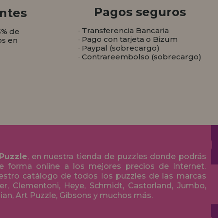
Pagos seguros
ntes
· Transferencia Bancaria
5% de
· Pago con tarjeta o Bizum
os en
· Paypal (sobrecargo)
· Contrareembolso (sobrecargo)
 Puzzle
, en nuestra tienda de puzzles donde podrás
 forma online a los mejores precios de Internet.
stro catálogo de todos los puzzles de las marcas
r, Clementoni, Heye, Schmidt, Castorland, Jumbo,
olian, Art Puzzle, Gibsons y muchos más.