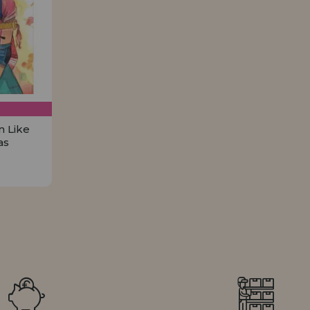
 Like
as
€
R