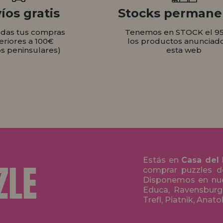
íos gratis
Stocks permane
odas tus compras
Tenemos en STOCK el 9
eriores a 100€
los productos anunciad
os peninsulares)
esta web
Estás en
Casa del
comprar puzzles de
Disponemos en nue
Educa, Ravensburge
Trefl, Piatnik, Anat