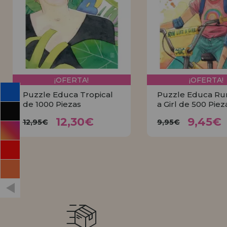
INFORMACIÓN
955 333 133
info@casadelpuzzle.com
¡OFERTA!
¡OFERTA!
Puzzle Educa Tropical
Puzzle Educa Run
de 1000 Piezas
a Girl de 500 Piez
12,30€
9,45
12,95€
9,95€
12,30€
9,45€
12,95€
9,95€
COMPRAR
COMPRA