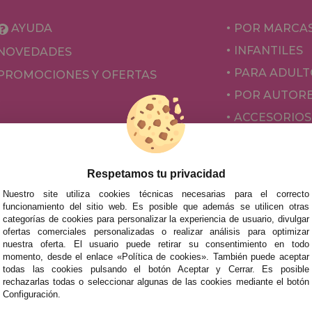
AYUDA
POR MARCA
INFANTILES
NOVEDADES
PARA ADULT
PROMOCIONES Y OFERTAS
POR AUTOR
ACCESORIOS
JUEGOS DE 
Respetamos tu privacidad
Nuestro site utiliza cookies técnicas necesarias para el correcto
funcionamiento del sitio web. Es posible que además se utilicen otras
categorías de cookies para personalizar la experiencia de usuario, divulgar
ofertas comerciales personalizadas o realizar análisis para optimizar
nuestra oferta. El usuario puede retirar su consentimiento en todo
momento, desde el enlace «Política de cookies». También puede aceptar
todas las cookies pulsando el botón Aceptar y Cerrar. Es posible
mos tus puzzles a cualquier ciudad del territorio español: Álava
rechazarlas todas o seleccionar algunas de las cookies mediante el botón
tabria, Castellón, Ceuta, Ciudad Real, Córdoba, Cuenca, Gerona,
Configuración.
laga, Melilla, Murcia, Navarra, Orense, Palencia, Pontevedra, Sa