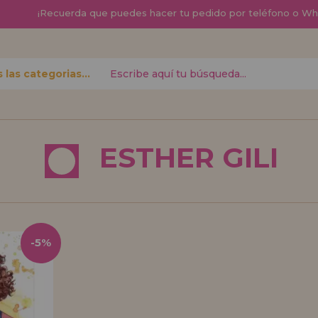
¡
Recuerda que
puedes hacer tu pedido por teléfono o W
Todas las categorias
contraseña?
ESTHER GILI
Quiero registra
nuevo d
izar tus
¿Eres Profesional 
r el estado
productos?. Regíst
-5%
.
de ventas con descu
¡Adelante! Te está
REGISTRO D