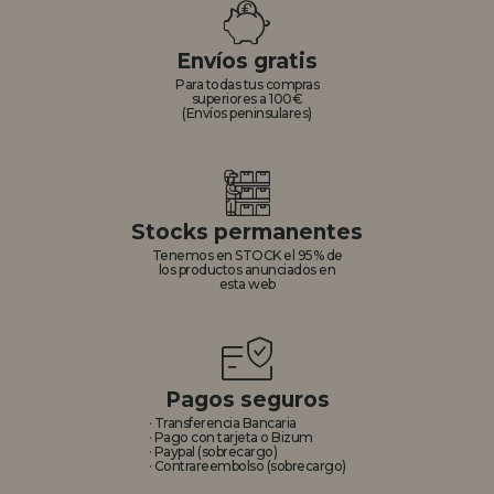
REGISTRO DISTRIBUIDOR
Envíos gratis
Para todas tus compras
superiores a 100€
(Envíos peninsulares)
Stocks permanentes
Tenemos en STOCK el 95% de
los productos anunciados en
esta web
Pagos seguros
· Transferencia Bancaria
· Pago con tarjeta o Bizum
· Paypal (sobrecargo)
· Contrareembolso (sobrecargo)