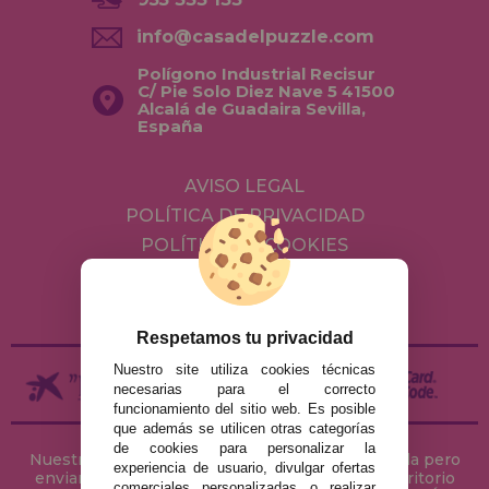
info@casadelpuzzle.com
Polígono Industrial Recisur
C/ Pie Solo Diez Nave 5 41500
Alcalá de Guadaira Sevilla,
España
AVISO LEGAL
POLÍTICA DE PRIVACIDAD
POLÍTICA DE COOKIES
ENVÍOS Y DEVOLUCIONES
DEVOLUCIONES / DESISTIMIENTO
Respetamos tu privacidad
Nuestro site utiliza cookies técnicas
necesarias para el correcto
funcionamiento del sitio web. Es posible
que además se utilicen otras categorías
de cookies para personalizar la
Nuestra tienda de puzzles está ubicada en Sevilla pero
experiencia de usuario, divulgar ofertas
enviamos tus puzzles a cualquier ciudad del territorio
comerciales personalizadas o realizar