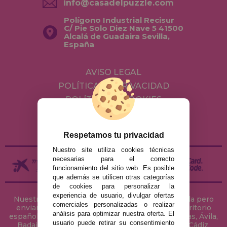
info@casadelpuzzle.com
Polígono Industrial Recisur
C/ Pie Solo Diez Nave 5 41500
Alcalá de Guadaira Sevilla,
España
AVISO LEGAL
POLÍTICA DE PRIVACIDAD
POLÍTICA DE COOKIES
ENVÍOS Y DEVOLUCIONES
DEVOLUCIONES / DESISTIMIENTO
Respetamos tu privacidad
Nuestro site utiliza cookies técnicas
necesarias para el correcto
funcionamiento del sitio web. Es posible
que además se utilicen otras categorías
de cookies para personalizar la
experiencia de usuario, divulgar ofertas
Nuestra tienda de puzzles está ubicada en Sevilla pero
comerciales personalizadas o realizar
enviamos tus puzzles a cualquier ciudad del territorio
análisis para optimizar nuestra oferta. El
español: Álava, Albacete, Alicante, Almería, Asturias, Ávila,
usuario puede retirar su consentimiento
Badajoz, Baleares, Barcelona, Burgos, Cáceres, Cádiz,