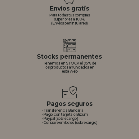
Envíos gratis
REGISTRO DISTRIBUIDOR
Para todas tus compras
superiores a 100€
(Envíos peninsulares)
Stocks permanentes
Tenemos en STOCK el 95% de
los productos anunciados en
esta web
Pagos seguros
· Transferencia Bancaria
· Pago con tarjeta o Bizum
· Paypal (sobrecargo)
· Contrareembolso (sobrecargo)