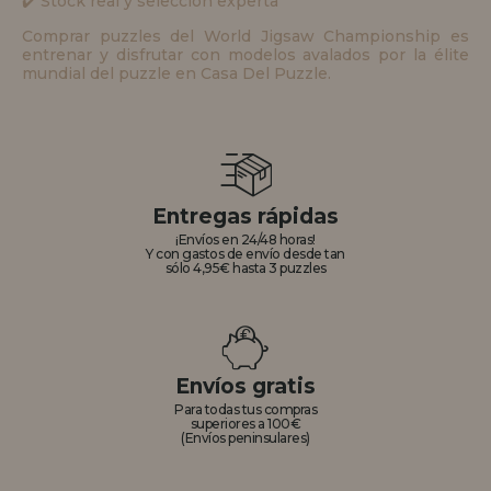
✔️ Stock real y selección experta
Comprar puzzles del World Jigsaw Championship es
entrenar y disfrutar con modelos avalados por la élite
mundial del puzzle en Casa Del Puzzle.
Entregas rápidas
¡Envíos en 24/48 horas!
Y con gastos de envío desde tan
sólo 4,95€ hasta 3 puzzles
Envíos gratis
Para todas tus compras
superiores a 100€
(Envíos peninsulares)