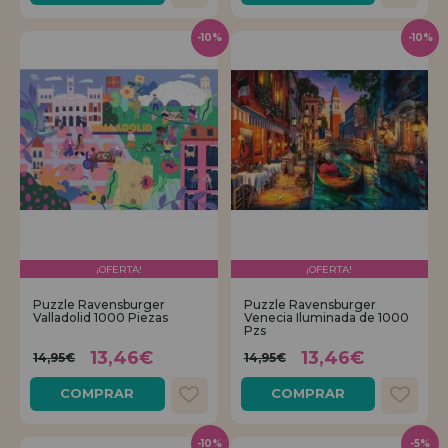
-10%
-10%
¡OFERTA!
¡OFERTA!
Puzzle Ravensburger
Puzzle Ravensburger
Valladolid 1000 Piezas
Venecia Iluminada de 1000
Pzs
13,46€
13,46€
14,95€
14,95€
COMPRAR
COMPRAR
-10%
-5%