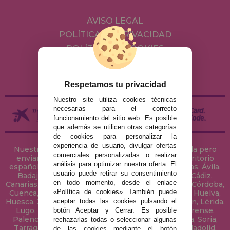
AVISO LEGAL
POLÍTICA DE PRIVACIDAD
POLÍTICA DE COOKIES
ENVÍOS Y DEVOLUCIONES
DEVOLUCIONES / DESISTIMIENTO
Respetamos tu privacidad
Nuestro site utiliza cookies técnicas
necesarias para el correcto
funcionamiento del sitio web. Es posible
que además se utilicen otras categorías
de cookies para personalizar la
experiencia de usuario, divulgar ofertas
Nuestra tienda de puzzles está ubicada en Sevilla pero
comerciales personalizadas o realizar
enviamos tus puzzles a cualquier ciudad del territorio
análisis para optimizar nuestra oferta. El
español: Álava, Albacete, Alicante, Almería, Asturias, Ávila,
usuario puede retirar su consentimiento
Badajoz, Baleares, Barcelona, Burgos, Cáceres, Cádiz,
en todo momento, desde el enlace
Canarias, Cantabria, Castellón, Ceuta, Ciudad Real, Córdoba,
«Política de cookies». También puede
Cuenca, Gerona, Granada, Guadalajara, Guipúzcoa, Huelva,
aceptar todas las cookies pulsando el
Huesca, Jaén, La Coruña, La Rioja, Las Palmas, Leon, Lérida,
Lugo, Madrid, Málaga, Melilla, Murcia, Navarra, Orense,
botón Aceptar y Cerrar. Es posible
Palencia, Pontevedra, Salamanca, Segovia, Sevilla, Soria,
rechazarlas todas o seleccionar algunas
Tarragona, Tenerife, Teruel, Toledo, Valencia, Valladolid,
de las cookies mediante el botón