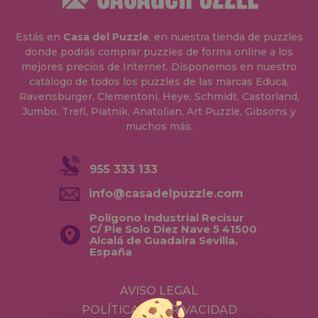
Estás en
Casa del Puzzle
, en nuestra tienda de puzzles
donde podrás comprar puzzles de forma online a los
mejores precios de Internet. Disponemos en nuestro
catálogo de todos los puzzles de las marcas Educa,
Ravensburger, Clementoni, Heye, Schmidt, Castorland,
Jumbo, Trefl, Piatnik, Anatolian, Art Puzzle, Gibsons y
muchos más.
955 333 133
info@casadelpuzzle.com
Polígono Industrial Recisur
C/ Pie Solo Diez Nave 5 41500
Alcalá de Guadaira Sevilla,
España
AVISO LEGAL
POLÍTICA DE PRIVACIDAD