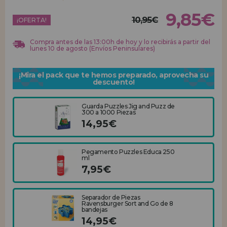
9,85€
10,95€
REGISTRO DISTRIBUIDOR
¡OFERTA!
Compra antes de las 13:00h de hoy y lo recibirás a partir del
lunes 10 de agosto (Envíos Peninsulares)
¡Mira el pack que te hemos preparado, aprovecha su
descuento!
Guarda Puzzles Jig and Puzz de
300 a 1000 Piezas
14,95€
Pegamento Puzzles Educa 250
ml
7,95€
Separador de Piezas
Ravensburger Sort and Go de 8
bandejas
14,95€