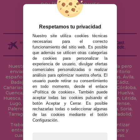
POLÍTICA DE COOKIES
ENVÍOS Y DEVOLUCIONES
DEVOLUCIONES / DESISTIMIENTO
Respetamos tu privacidad
Nuestro site utiliza cookies técnicas
necesarias para el correcto
funcionamiento del sitio web. Es posible
que además se utilicen otras categorías
de cookies para personalizar la
experiencia de usuario, divulgar ofertas
Nuestra tienda de puzzles está ubicada en Sevilla pero
comerciales personalizadas o realizar
enviamos tus puzzles a cualquier ciudad del territorio
análisis para optimizar nuestra oferta. El
español: Álava, Albacete, Alicante, Almería, Asturias, Ávila,
usuario puede retirar su consentimiento
Badajoz, Baleares, Barcelona, Burgos, Cáceres, Cádiz,
en todo momento, desde el enlace
Canarias, Cantabria, Castellón, Ceuta, Ciudad Real, Córdoba,
«Política de cookies». También puede
Cuenca, Gerona, Granada, Guadalajara, Guipúzcoa, Huelva,
aceptar todas las cookies pulsando el
Huesca, Jaén, La Coruña, La Rioja, Las Palmas, Leon, Lérida,
Lugo, Madrid, Málaga, Melilla, Murcia, Navarra, Orense,
botón Aceptar y Cerrar. Es posible
Palencia, Pontevedra, Salamanca, Segovia, Sevilla, Soria,
rechazarlas todas o seleccionar algunas
Tarragona, Tenerife, Teruel, Toledo, Valencia, Valladolid,
de las cookies mediante el botón
Vizcaya, Zamora y Zaragoza.
Configuración.
Trabajamos con Stocks permanentes para garantizar
entregas rápidas en territorio peninsular, siempre y
cuando el pedido se realice antes de las 18 horas.