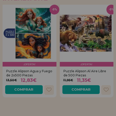
-5%
-5%
¡OFERTA!
¡OFERTA!
Puzzle Alipson Agua y Fuego
Puzzle Alipson Al Aire Libre
de 2x500 Piezas
de 500 Piezas
12,83€
11,35€
13,50€
11,95€
COMPRAR
COMPRAR