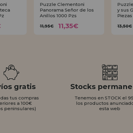
oni
Puzzle Clementoni
Puzzle
teca
Panorama Señor de los
y sus 
Pz
Anillos 1000 Pzs
Piezas
35€
11,35€
11,95€
1
€
11,35€
11,95€
13,50€
AR
COMPRAR
íos gratis
Stocks permane
odas tus compras
Tenemos en STOCK el 9
eriores a 100€
los productos anunciad
os peninsulares)
esta web