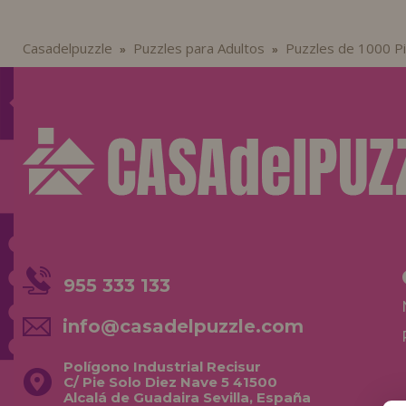
Casadelpuzzle
Puzzles para Adultos
Puzzles de 1000 P
»
»
955 333 133
info@casadelpuzzle.com
Polígono Industrial Recisur
C/ Pie Solo Diez Nave 5 41500
Alcalá de Guadaira Sevilla, España