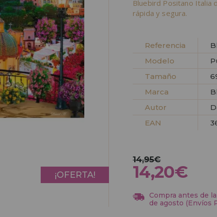
Bluebird Positano Itali
rápida y segura.
Referencia
B
Modelo
P
Tamaño
6
Marca
B
Autor
D
EAN
3
14,95€
14,20€
¡OFERTA!
Compra antes de las
de agosto (Envíos 