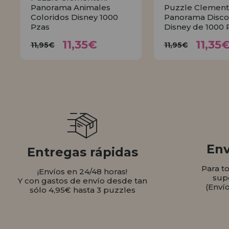
Panorama Animales
Puzzle Clement
Coloridos Disney 1000
Panorama Disco
Pzas
Disney de 1000 
11,35€
11,
11,95€
11,95€
11,35€
11,35
11,95€
11,95€
COMPRAR
COMPR
Env
Entregas rápidas
Para t
¡Envíos en 24/48 horas!
sup
Y con gastos de envío desde tan
(Enví
sólo 4,95€ hasta 3 puzzles