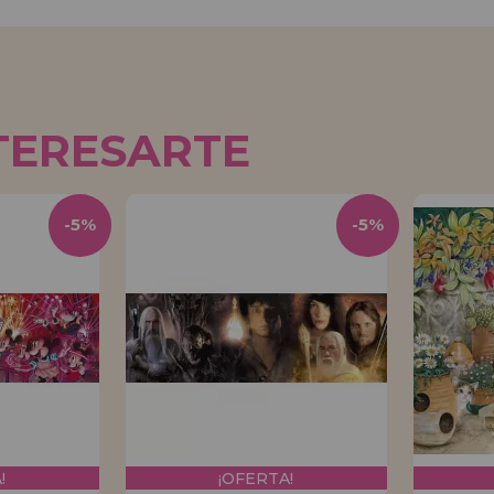
TERESARTE
-5%
-5%
!
¡OFERTA!