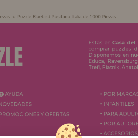
iezas
Puzzle Bluebird Positano Italia de 1000 Piezas
»
Estás en
Casa del
comprar puzzles de
Disponemos en nue
Educa, Ravensburge
Trefl, Piatnik, Anat
AYUDA
POR MARCA
INFANTILES
NOVEDADES
PARA ADULT
PROMOCIONES Y OFERTAS
POR AUTOR
ACCESORIOS