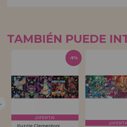
TAMBIÉN PUEDE IN
5%
-5%
¡OFERTA!
¡OFERTA
Puzzle Clementoni