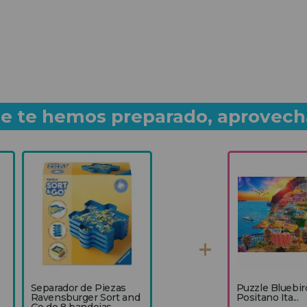
que te hemos preparado, aprovech
Separador de Piezas
Puzzle Bluebir
Ravensburger Sort and
Positano Ita...
Go de 8 bandejas