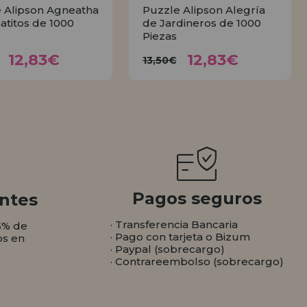
 Alipson Agneatha
Puzzle Alipson Alegría
Gatitos de 1000
de Jardineros de 1000
Piezas
12,83€
12,83€
3,50€
13,50€
12,83€
12,83€
13,50€
COMPRAR
COMPRAR
Pagos seguros
ntes
· Transferencia Bancaria
5% de
· Pago con tarjeta o Bizum
os en
· Paypal (sobrecargo)
· Contrareembolso (sobrecargo)