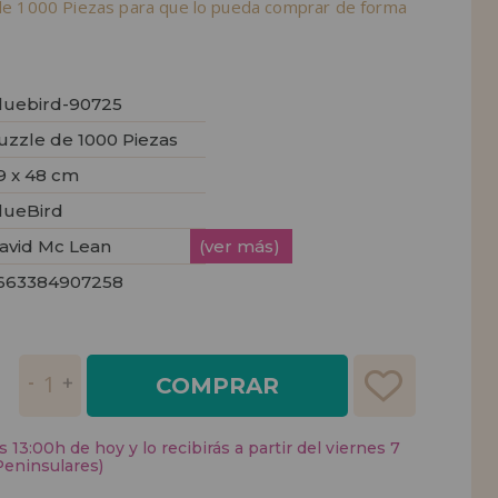
a de 1000 Piezas para que lo pueda comprar de forma
luebird-90725
uzzle de 1000 Piezas
9 x 48 cm
lueBird
avid Mc Lean
(ver más)
663384907258
COMPRAR
 13:00h de hoy y lo recibirás a partir del viernes 7
Peninsulares)