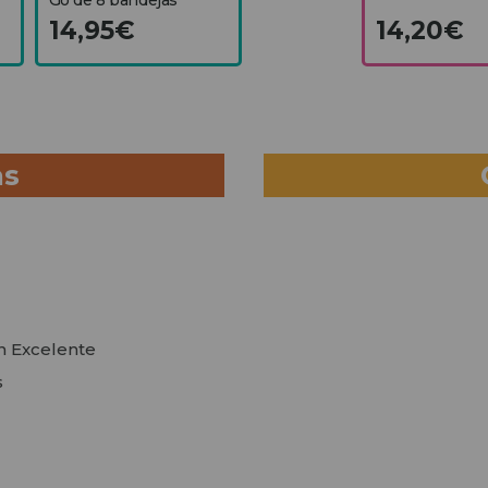
14,95€
14,20€
as
en Excelente
s