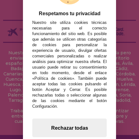
ENVÍOS Y DEVOLUCIONES
DEVOLUCIONES / DESISTIMIENTO
Respetamos tu privacidad
Nuestro site utiliza cookies técnicas
necesarias para el correcto
funcionamiento del sitio web. Es posible
que además se utilicen otras categorías
de cookies para personalizar la
experiencia de usuario, divulgar ofertas
Nuestra tienda de puzzles está ubicada en Sevilla pero
comerciales personalizadas o realizar
enviamos tus puzzles a cualquier ciudad del territorio
análisis para optimizar nuestra oferta. El
español: Álava, Albacete, Alicante, Almería, Asturias, Ávila,
usuario puede retirar su consentimiento
Badajoz, Baleares, Barcelona, Burgos, Cáceres, Cádiz,
en todo momento, desde el enlace
Canarias, Cantabria, Castellón, Ceuta, Ciudad Real, Córdoba,
«Política de cookies». También puede
Cuenca, Gerona, Granada, Guadalajara, Guipúzcoa, Huelva,
aceptar todas las cookies pulsando el
Huesca, Jaén, La Coruña, La Rioja, Las Palmas, Leon, Lérida,
Lugo, Madrid, Málaga, Melilla, Murcia, Navarra, Orense,
botón Aceptar y Cerrar. Es posible
Palencia, Pontevedra, Salamanca, Segovia, Sevilla, Soria,
rechazarlas todas o seleccionar algunas
Tarragona, Tenerife, Teruel, Toledo, Valencia, Valladolid,
de las cookies mediante el botón
Vizcaya, Zamora y Zaragoza.
Configuración.
Trabajamos con Stocks permanentes para garantizar
entregas rápidas en territorio peninsular, siempre y
cuando el pedido se realice antes de las 18 horas.
Rechazar todas