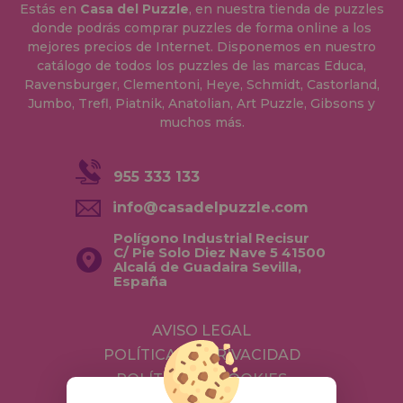
Estás en
Casa del Puzzle
, en nuestra tienda de puzzles
donde podrás comprar puzzles de forma online a los
mejores precios de Internet. Disponemos en nuestro
catálogo de todos los puzzles de las marcas Educa,
Ravensburger, Clementoni, Heye, Schmidt, Castorland,
Jumbo, Trefl, Piatnik, Anatolian, Art Puzzle, Gibsons y
muchos más.
955 333 133
info@casadelpuzzle.com
Polígono Industrial Recisur
C/ Pie Solo Diez Nave 5 41500
Alcalá de Guadaira Sevilla,
España
AVISO LEGAL
POLÍTICA DE PRIVACIDAD
POLÍTICA DE COOKIES