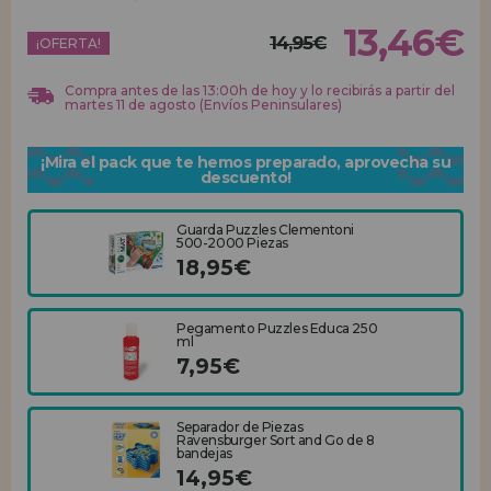
13,46€
14,95€
REGISTRO DISTRIBUIDOR
¡OFERTA!
Compra antes de las 13:00h de hoy y lo recibirás a partir del
martes 11 de agosto (Envíos Peninsulares)
¡Mira el pack que te hemos preparado, aprovecha su
descuento!
Guarda Puzzles Clementoni
500-2000 Piezas
18,95€
Pegamento Puzzles Educa 250
ml
7,95€
Separador de Piezas
Ravensburger Sort and Go de 8
bandejas
14,95€