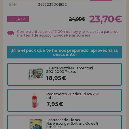
EAN
3667232001822
REGISTRO DISTRIBUIDOR
23,70€
24,95€
¡OFERTA!
Compra antes de las 13:00h de hoy y lo recibirás a partir del
martes 11 de agosto (Envíos Peninsulares)
¡Mira el pack que te hemos preparado, aprovecha su
descuento!
Guarda Puzzles Clementoni
500-2000 Piezas
18,95€
Pegamento Puzzles Educa 250
ml
7,95€
Separador de Piezas
Ravensburger Sort and Go de 8
bandejas