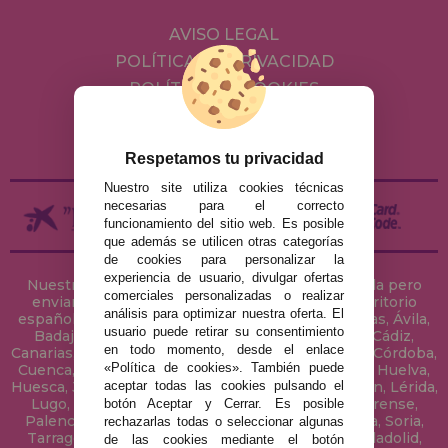
AVISO LEGAL
POLÍTICA DE PRIVACIDAD
POLÍTICA DE COOKIES
ENVÍOS Y DEVOLUCIONES
DEVOLUCIONES / DESISTIMIENTO
Respetamos tu privacidad
Nuestro site utiliza cookies técnicas
necesarias para el correcto
funcionamiento del sitio web. Es posible
que además se utilicen otras categorías
de cookies para personalizar la
experiencia de usuario, divulgar ofertas
Nuestra tienda de puzzles está ubicada en Sevilla pero
comerciales personalizadas o realizar
enviamos tus puzzles a cualquier ciudad del territorio
análisis para optimizar nuestra oferta. El
español: Álava, Albacete, Alicante, Almería, Asturias, Ávila,
usuario puede retirar su consentimiento
Badajoz, Baleares, Barcelona, Burgos, Cáceres, Cádiz,
en todo momento, desde el enlace
Canarias, Cantabria, Castellón, Ceuta, Ciudad Real, Córdoba,
«Política de cookies». También puede
Cuenca, Gerona, Granada, Guadalajara, Guipúzcoa, Huelva,
aceptar todas las cookies pulsando el
Huesca, Jaén, La Coruña, La Rioja, Las Palmas, Leon, Lérida,
Lugo, Madrid, Málaga, Melilla, Murcia, Navarra, Orense,
botón Aceptar y Cerrar. Es posible
Palencia, Pontevedra, Salamanca, Segovia, Sevilla, Soria,
rechazarlas todas o seleccionar algunas
Tarragona, Tenerife, Teruel, Toledo, Valencia, Valladolid,
de las cookies mediante el botón