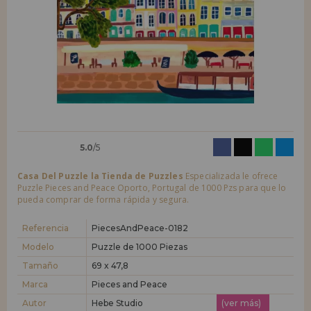
LIQUIDACIONES
Quiero registrarme como
nuevo cliente
Al crear una cuenta en casadelpuzzle.com podrás realizar tus compras
INFORMACIÓN
rápidamente en nuestra tienda virtual, revisar el estado de tus pedidos
y consultar tus operaciones anteriores.
955 333 133
¡Adelante! Te estábamos esperando.
info@casadelpuzzle.com
NUEVO CLIENTE
5.0
/5
Casa Del Puzzle la Tienda de Puzzles
Especializada le ofrece
Puzzle Pieces and Peace Oporto, Portugal de 1000 Pzs para que lo
pueda comprar de forma rápida y segura.
Quiero registrarme como
nuevo distribuidor
Referencia
PiecesAndPeace-0182
Modelo
Puzzle de 1000 Piezas
Tamaño
69 x 47,8
¿Eres Profesional o Empresa?. ¿Quieres vender en tu negocio
nuestros productos?. Regístrate como distribuidor y conoce nuestras
Marca
Pieces and Peace
condiciones de ventas con descuentos especiales para la distribución.
Autor
Hebe Studio
(ver más)
¡Adelante! Te estábamos esperando.