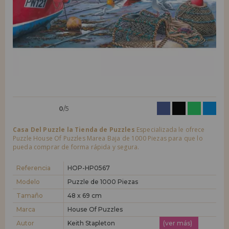
LIQUIDACIONES
Quiero registrarme como
nuevo cliente
Al crear una cuenta en casadelpuzzle.com podrás realizar tus compras
INFORMACIÓN
rápidamente en nuestra tienda virtual, revisar el estado de tus pedidos
y consultar tus operaciones anteriores.
955 333 133
¡Adelante! Te estábamos esperando.
info@casadelpuzzle.com
NUEVO CLIENTE
0
/5
Casa Del Puzzle la Tienda de Puzzles
Especializada le ofrece
Puzzle House Of Puzzles Marea Baja de 1000 Piezas para que lo
pueda comprar de forma rápida y segura.
Quiero registrarme como
nuevo distribuidor
Referencia
HOP-HP0567
Modelo
Puzzle de 1000 Piezas
Tamaño
48 x 69 cm
¿Eres Profesional o Empresa?. ¿Quieres vender en tu negocio
nuestros productos?. Regístrate como distribuidor y conoce nuestras
Marca
House Of Puzzles
condiciones de ventas con descuentos especiales para la distribución.
Autor
Keith Stapleton
(ver más)
¡Adelante! Te estábamos esperando.