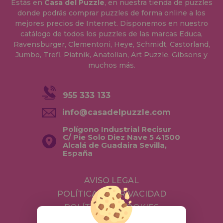
Estás en
Casa del Puzzle
, en nuestra tienda de puzzles
donde podrás comprar puzzles de forma online a los
mejores precios de Internet. Disponemos en nuestro
catálogo de todos los puzzles de las marcas Educa,
Ravensburger, Clementoni, Heye, Schmidt, Castorland,
Jumbo, Trefl, Piatnik, Anatolian, Art Puzzle, Gibsons y
muchos más.
955 333 133
info@casadelpuzzle.com
Polígono Industrial Recisur
C/ Pie Solo Diez Nave 5 41500
Alcalá de Guadaira Sevilla,
España
AVISO LEGAL
POLÍTICA DE PRIVACIDAD
POLÍTICA DE COOKIES
ENVÍOS Y DEVOLUCIONES