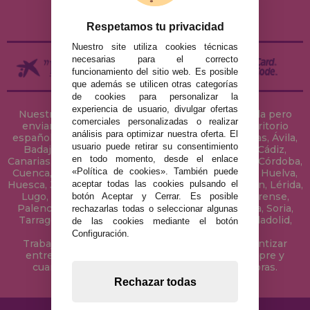
DEVOLUCIONES / DESISTIMIENTO
Respetamos tu privacidad
Nuestro site utiliza cookies técnicas
necesarias para el correcto
funcionamiento del sitio web. Es posible
que además se utilicen otras categorías
de cookies para personalizar la
experiencia de usuario, divulgar ofertas
Nuestra tienda de puzzles está ubicada en Sevilla pero
comerciales personalizadas o realizar
enviamos tus puzzles a cualquier ciudad del territorio
análisis para optimizar nuestra oferta. El
español: Álava, Albacete, Alicante, Almería, Asturias, Ávila,
usuario puede retirar su consentimiento
Badajoz, Baleares, Barcelona, Burgos, Cáceres, Cádiz,
en todo momento, desde el enlace
Canarias, Cantabria, Castellón, Ceuta, Ciudad Real, Córdoba,
«Política de cookies». También puede
Cuenca, Gerona, Granada, Guadalajara, Guipúzcoa, Huelva,
aceptar todas las cookies pulsando el
Huesca, Jaén, La Coruña, La Rioja, Las Palmas, Leon, Lérida,
Lugo, Madrid, Málaga, Melilla, Murcia, Navarra, Orense,
botón Aceptar y Cerrar. Es posible
Palencia, Pontevedra, Salamanca, Segovia, Sevilla, Soria,
rechazarlas todas o seleccionar algunas
Tarragona, Tenerife, Teruel, Toledo, Valencia, Valladolid,
de las cookies mediante el botón
Vizcaya, Zamora y Zaragoza.
Configuración.
Trabajamos con Stocks permanentes para garantizar
entregas rápidas en territorio peninsular, siempre y
cuando el pedido se realice antes de las 18 horas.
Rechazar todas