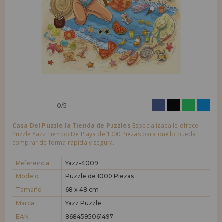
LIQUIDACIONES
Quiero registrarme como
nuevo cliente
Al crear una cuenta en casadelpuzzle.com podrás realizar tus compras
INFORMACIÓN
rápidamente en nuestra tienda virtual, revisar el estado de tus pedidos
y consultar tus operaciones anteriores.
955 333 133
¡Adelante! Te estábamos esperando.
info@casadelpuzzle.com
NUEVO CLIENTE
0
/5
Casa Del Puzzle la Tienda de Puzzles
Especializada le ofrece
Puzzle Yazz Tiempo De Playa de 1000 Piezas para que lo pueda
comprar de forma rápida y segura.
Quiero registrarme como
nuevo distribuidor
Referencia
Yazz-4009
Modelo
Puzzle de 1000 Piezas
Tamaño
68 x 48 cm
¿Eres Profesional o Empresa?. ¿Quieres vender en tu negocio
nuestros productos?. Regístrate como distribuidor y conoce nuestras
Marca
Yazz Puzzle
condiciones de ventas con descuentos especiales para la distribución.
EAN
8684595061497
¡Adelante! Te estábamos esperando.