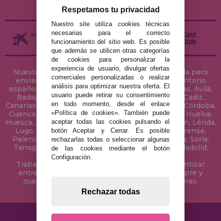
DEVOLUCIONES / DESISTIMIENTO
Respetamos tu privacidad
Nuestro site utiliza cookies técnicas
necesarias para el correcto
funcionamiento del sitio web. Es posible
que además se utilicen otras categorías
de cookies para personalizar la
experiencia de usuario, divulgar ofertas
Nuestra tienda de puzzles está ubicada en Sevilla pero
comerciales personalizadas o realizar
enviamos tus puzzles a cualquier ciudad del territorio
análisis para optimizar nuestra oferta. El
español: Álava, Albacete, Alicante, Almería, Asturias, Ávila,
usuario puede retirar su consentimiento
Badajoz, Baleares, Barcelona, Burgos, Cáceres, Cádiz,
en todo momento, desde el enlace
Canarias, Cantabria, Castellón, Ceuta, Ciudad Real, Córdoba,
«Política de cookies». También puede
Cuenca, Gerona, Granada, Guadalajara, Guipúzcoa, Huelva,
aceptar todas las cookies pulsando el
Huesca, Jaén, La Coruña, La Rioja, Las Palmas, Leon, Lérida,
Lugo, Madrid, Málaga, Melilla, Murcia, Navarra, Orense,
botón Aceptar y Cerrar. Es posible
Palencia, Pontevedra, Salamanca, Segovia, Sevilla, Soria,
rechazarlas todas o seleccionar algunas
Tarragona, Tenerife, Teruel, Toledo, Valencia, Valladolid,
de las cookies mediante el botón
Vizcaya, Zamora y Zaragoza.
Configuración.
Trabajamos con Stocks permanentes para garantizar
entregas rápidas en territorio peninsular, siempre y
cuando el pedido se realice antes de las 18 horas.
Rechazar todas