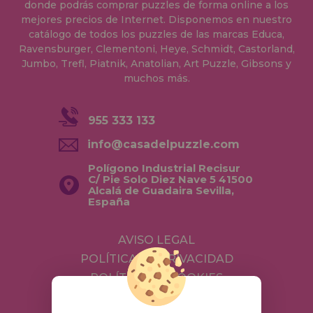
donde podrás comprar puzzles de forma online a los
mejores precios de Internet. Disponemos en nuestro
catálogo de todos los puzzles de las marcas Educa,
Ravensburger, Clementoni, Heye, Schmidt, Castorland,
Jumbo, Trefl, Piatnik, Anatolian, Art Puzzle, Gibsons y
muchos más.
955 333 133
info@casadelpuzzle.com
Polígono Industrial Recisur
C/ Pie Solo Diez Nave 5 41500
Alcalá de Guadaira Sevilla,
España
AVISO LEGAL
POLÍTICA DE PRIVACIDAD
POLÍTICA DE COOKIES
ENVÍOS Y DEVOLUCIONES