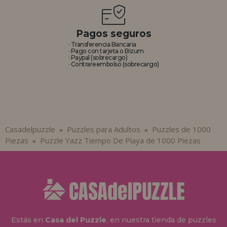
Pagos seguros
· Transferencia Bancaria
· Pago con tarjeta o Bizum
· Paypal (sobrecargo)
· Contrareembolso (sobrecargo)
Casadelpuzzle
Puzzles para Adultos
Puzzles de 1000
»
»
Piezas
Puzzle Yazz Tiempo De Playa de 1000 Piezas
»
Estás en
Casa del Puzzle
, en nuestra tienda de puzzles