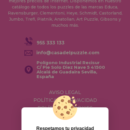
mejores precios de Internet. Disponemos en nuestro
catálogo de todos los puzzles de las marcas Educa,
Ravensburger, Clementoni, Heye, Schmidt, Castorland,
Jumbo, Trefl, Piatnik, Anatolian, Art Puzzle, Gibsons y
muchos más.
955 333 133
info@casadelpuzzle.com
Polígono Industrial Recisur
C/ Pie Solo Diez Nave 5 41500
Alcalá de Guadaira Sevilla,
España
AVISO LEGAL
POLÍTICA DE PRIVACIDAD
POLÍTICA DE COOKIES
ENVÍOS Y DEVOLUCIONES
DEVOLUCIONES / DESISTIMIENTO
Respetamos tu privacidad