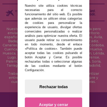
Nuestro site utiliza cookies técnicas
necesarias para el correcto
funcionamiento del sitio web. Es posible
que además se utilicen otras categorías
de cookies para personalizar la
experiencia de usuario, divulgar ofertas
Nuestra tienda de puzzles está ubicada en Sevilla pero
comerciales personalizadas o realizar
enviamos tus puzzles a cualquier ciudad del territorio
análisis para optimizar nuestra oferta. El
español: Álava, Albacete, Alicante, Almería, Asturias, Ávila,
usuario puede retirar su consentimiento
Badajoz, Baleares, Barcelona, Burgos, Cáceres, Cádiz,
en todo momento, desde el enlace
Canarias, Cantabria, Castellón, Ceuta, Ciudad Real, Córdoba,
«Política de cookies». También puede
Cuenca, Gerona, Granada, Guadalajara, Guipúzcoa, Huelva,
aceptar todas las cookies pulsando el
Huesca, Jaén, La Coruña, La Rioja, Las Palmas, Leon, Lérida,
Lugo, Madrid, Málaga, Melilla, Murcia, Navarra, Orense,
botón Aceptar y Cerrar. Es posible
Palencia, Pontevedra, Salamanca, Segovia, Sevilla, Soria,
rechazarlas todas o seleccionar algunas
Tarragona, Tenerife, Teruel, Toledo, Valencia, Valladolid,
de las cookies mediante el botón
Vizcaya, Zamora y Zaragoza.
Configuración.
Trabajamos con Stocks permanentes para garantizar
entregas rápidas en territorio peninsular, siempre y
cuando el pedido se realice antes de las 18 horas.
Rechazar todas
Aceptar y cerrar