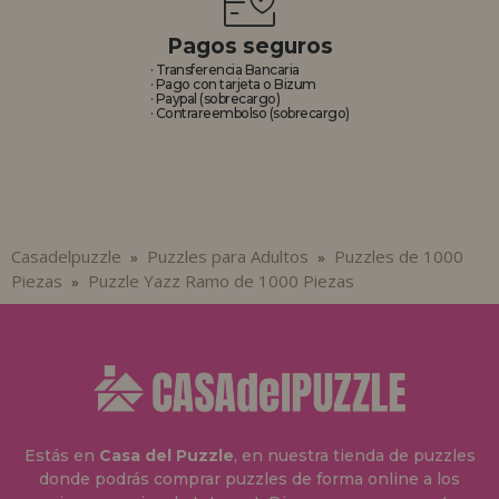
Pagos seguros
· Transferencia Bancaria
· Pago con tarjeta o Bizum
· Paypal (sobrecargo)
· Contrareembolso (sobrecargo)
Casadelpuzzle
Puzzles para Adultos
Puzzles de 1000
»
»
Piezas
Puzzle Yazz Ramo de 1000 Piezas
»
Estás en
Casa del Puzzle
, en nuestra tienda de puzzles
donde podrás comprar puzzles de forma online a los