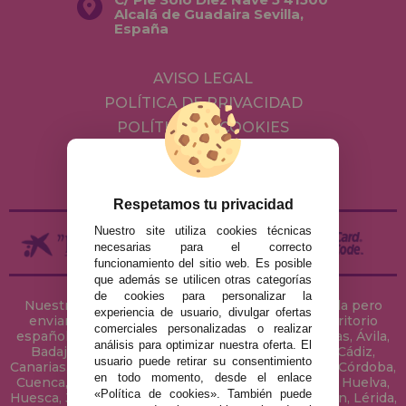
Alcalá de Guadaira Sevilla,
España
AVISO LEGAL
POLÍTICA DE PRIVACIDAD
POLÍTICA DE COOKIES
ENVÍOS Y DEVOLUCIONES
DEVOLUCIONES / DESISTIMIENTO
Respetamos tu privacidad
Nuestro site utiliza cookies técnicas
necesarias para el correcto
funcionamiento del sitio web. Es posible
que además se utilicen otras categorías
de cookies para personalizar la
Nuestra tienda de puzzles está ubicada en Sevilla pero
experiencia de usuario, divulgar ofertas
enviamos tus puzzles a cualquier ciudad del territorio
comerciales personalizadas o realizar
español: Álava, Albacete, Alicante, Almería, Asturias, Ávila,
análisis para optimizar nuestra oferta. El
Badajoz, Baleares, Barcelona, Burgos, Cáceres, Cádiz,
usuario puede retirar su consentimiento
Canarias, Cantabria, Castellón, Ceuta, Ciudad Real, Córdoba,
en todo momento, desde el enlace
Cuenca, Gerona, Granada, Guadalajara, Guipúzcoa, Huelva,
«Política de cookies». También puede
Huesca, Jaén, La Coruña, La Rioja, Las Palmas, Leon, Lérida,