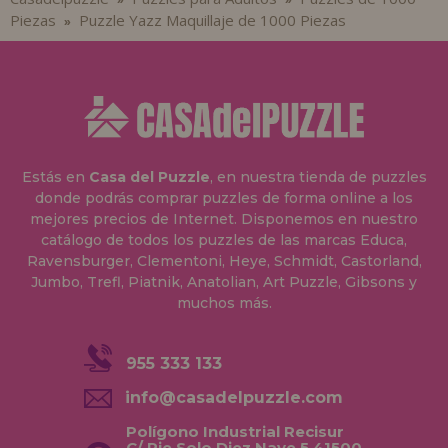
Piezas
Puzzle Yazz Maquillaje de 1000 Piezas
»
Estás en
Casa del Puzzle
, en nuestra tienda de puzzles
donde podrás comprar puzzles de forma online a los
mejores precios de Internet. Disponemos en nuestro
catálogo de todos los puzzles de las marcas Educa,
Ravensburger, Clementoni, Heye, Schmidt, Castorland,
Jumbo, Trefl, Piatnik, Anatolian, Art Puzzle, Gibsons y
muchos más.
955 333 133
info@casadelpuzzle.com
Polígono Industrial Recisur
C/ Pie Solo Diez Nave 5 41500