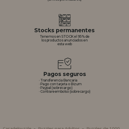
Stocks permanentes
Tenemos en STOCK el 95% de
los productos anunciados en
esta web
Pagos seguros
· Transferencia Bancaria
· Pago con tarjeta o Bizum
· Paypal (sobrecargo)
· Contrareembolso (sobrecargo)
Casadelpuzzle
Puzzles para Adultos
Puzzles de 1000
»
»