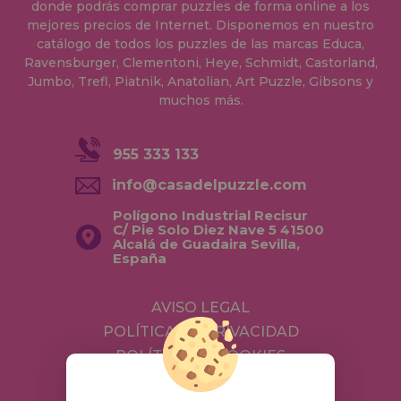
donde podrás comprar puzzles de forma online a los
mejores precios de Internet. Disponemos en nuestro
catálogo de todos los puzzles de las marcas Educa,
Ravensburger, Clementoni, Heye, Schmidt, Castorland,
Jumbo, Trefl, Piatnik, Anatolian, Art Puzzle, Gibsons y
muchos más.
955 333 133
info@casadelpuzzle.com
Polígono Industrial Recisur
C/ Pie Solo Diez Nave 5 41500
Alcalá de Guadaira Sevilla,
España
AVISO LEGAL
POLÍTICA DE PRIVACIDAD
POLÍTICA DE COOKIES
ENVÍOS Y DEVOLUCIONES