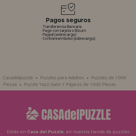
Pagos seguros
· Transferencia Bancaria
· Pago con tarjeta o Bizum
· Paypal (sobrecargo)
· Contrareembolso (sobrecargo)
Casadelpuzzle
Puzzles para Adultos
Puzzles de 1000
»
»
Piezas
Puzzle Yazz Gato Y Pájaros de 1000 Piezas
»
Estás en
Casa del Puzzle
, en nuestra tienda de puzzles