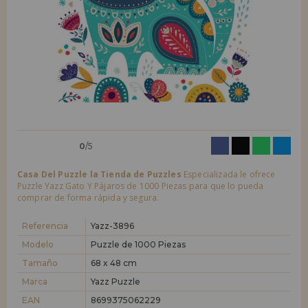
LIQUIDACIONES
Quiero registrarme como
nuevo cliente
Al crear una cuenta en casadelpuzzle.com podrás realizar tus compras
INFORMACIÓN
rápidamente en nuestra tienda virtual, revisar el estado de tus pedidos
y consultar tus operaciones anteriores.
955 333 133
¡Adelante! Te estábamos esperando.
info@casadelpuzzle.com
NUEVO CLIENTE
0
/5
Casa Del Puzzle la Tienda de Puzzles
Especializada le ofrece
Puzzle Yazz Gato Y Pájaros de 1000 Piezas para que lo pueda
comprar de forma rápida y segura.
Quiero registrarme como
nuevo distribuidor
Referencia
Yazz-3896
Modelo
Puzzle de 1000 Piezas
Tamaño
68 x 48 cm
¿Eres Profesional o Empresa?. ¿Quieres vender en tu negocio
nuestros productos?. Regístrate como distribuidor y conoce nuestras
Marca
Yazz Puzzle
condiciones de ventas con descuentos especiales para la distribución.
EAN
8699375062229
¡Adelante! Te estábamos esperando.