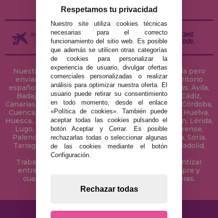
DEVOLUCIONES / DESISTIMIENTO
Respetamos tu privacidad
Nuestro site utiliza cookies técnicas
necesarias para el correcto
funcionamiento del sitio web. Es posible
que además se utilicen otras categorías
de cookies para personalizar la
experiencia de usuario, divulgar ofertas
Nuestra tienda de puzzles está ubicada en Sevilla pero
comerciales personalizadas o realizar
enviamos tus puzzles a cualquier ciudad del territorio
análisis para optimizar nuestra oferta. El
español: Álava, Albacete, Alicante, Almería, Asturias, Ávila,
usuario puede retirar su consentimiento
Badajoz, Baleares, Barcelona, Burgos, Cáceres, Cádiz,
en todo momento, desde el enlace
Canarias, Cantabria, Castellón, Ceuta, Ciudad Real, Córdoba,
«Política de cookies». También puede
Cuenca, Gerona, Granada, Guadalajara, Guipúzcoa, Huelva,
aceptar todas las cookies pulsando el
Huesca, Jaén, La Coruña, La Rioja, Las Palmas, Leon, Lérida,
Lugo, Madrid, Málaga, Melilla, Murcia, Navarra, Orense,
botón Aceptar y Cerrar. Es posible
Palencia, Pontevedra, Salamanca, Segovia, Sevilla, Soria,
rechazarlas todas o seleccionar algunas
Tarragona, Tenerife, Teruel, Toledo, Valencia, Valladolid,
de las cookies mediante el botón
Vizcaya, Zamora y Zaragoza.
Configuración.
Trabajamos con Stocks permanentes para garantizar
entregas rápidas en territorio peninsular, siempre y
cuando el pedido se realice antes de las 18 horas.
Rechazar todas