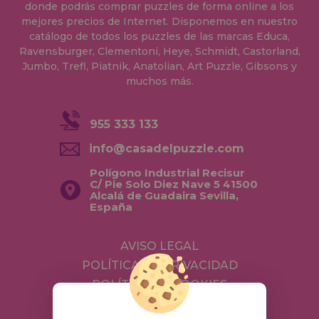
donde podrás comprar puzzles de forma online a los
mejores precios de Internet. Disponemos en nuestro
catálogo de todos los puzzles de las marcas Educa,
Ravensburger, Clementoni, Heye, Schmidt, Castorland,
Jumbo, Trefl, Piatnik, Anatolian, Art Puzzle, Gibsons y
muchos más.
955 333 133
info@casadelpuzzle.com
Polígono Industrial Recisur
C/ Pie Solo Diez Nave 5 41500
Alcalá de Guadaira Sevilla,
España
AVISO LEGAL
POLÍTICA DE PRIVACIDAD
POLÍTICA DE COOKIES
ENVÍOS Y DEVOLUCIONES