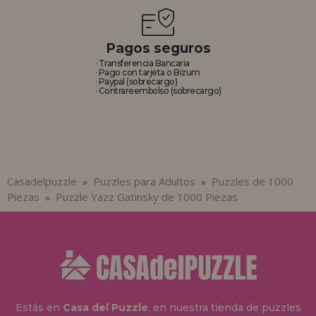
Pagos seguros
· Transferencia Bancaria
· Pago con tarjeta o Bizum
· Paypal (sobrecargo)
· Contrareembolso (sobrecargo)
Casadelpuzzle
Puzzles para Adultos
Puzzles de 1000
»
»
Piezas
Puzzle Yazz Gatinsky de 1000 Piezas
»
Estás en
Casa del Puzzle
, en nuestra tienda de puzzles