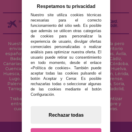
DEVOLUCIONES / DESISTIMIENTO
Respetamos tu privacidad
Nuestro site utiliza cookies técnicas
necesarias para el correcto
funcionamiento del sitio web. Es posible
que además se utilicen otras categorías
de cookies para personalizar la
experiencia de usuario, divulgar ofertas
Nuestra tienda de puzzles está ubicada en Sevilla pero
comerciales personalizadas o realizar
enviamos tus puzzles a cualquier ciudad del territorio
análisis para optimizar nuestra oferta. El
español: Álava, Albacete, Alicante, Almería, Asturias, Ávila,
usuario puede retirar su consentimiento
Badajoz, Baleares, Barcelona, Burgos, Cáceres, Cádiz,
en todo momento, desde el enlace
Canarias, Cantabria, Castellón, Ceuta, Ciudad Real, Córdoba,
«Política de cookies». También puede
Cuenca, Gerona, Granada, Guadalajara, Guipúzcoa, Huelva,
aceptar todas las cookies pulsando el
Huesca, Jaén, La Coruña, La Rioja, Las Palmas, Leon, Lérida,
Lugo, Madrid, Málaga, Melilla, Murcia, Navarra, Orense,
botón Aceptar y Cerrar. Es posible
Palencia, Pontevedra, Salamanca, Segovia, Sevilla, Soria,
rechazarlas todas o seleccionar algunas
Tarragona, Tenerife, Teruel, Toledo, Valencia, Valladolid,
de las cookies mediante el botón
Vizcaya, Zamora y Zaragoza.
Configuración.
Trabajamos con Stocks permanentes para garantizar
entregas rápidas en territorio peninsular, siempre y
cuando el pedido se realice antes de las 18 horas.
Rechazar todas