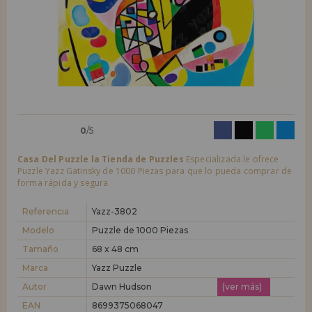
LIQUIDACIONES
Quiero registrarme como
nuevo cliente
Al crear una cuenta en casadelpuzzle.com podrás realizar tus compras
INFORMACIÓN
rápidamente en nuestra tienda virtual, revisar el estado de tus pedidos
y consultar tus operaciones anteriores.
955 333 133
¡Adelante! Te estábamos esperando.
info@casadelpuzzle.com
NUEVO CLIENTE
0
/5
Casa Del Puzzle la Tienda de Puzzles
Especializada le ofrece
Puzzle Yazz Gatinsky de 1000 Piezas para que lo pueda comprar de
forma rápida y segura.
Referencia
Yazz-3802
Quiero registrarme como
nuevo distribuidor
Modelo
Puzzle de 1000 Piezas
Tamaño
68 x 48 cm
Marca
Yazz Puzzle
¿Eres Profesional o Empresa?. ¿Quieres vender en tu negocio
nuestros productos?. Regístrate como distribuidor y conoce nuestras
Autor
Dawn Hudson
(ver más)
condiciones de ventas con descuentos especiales para la distribución.
EAN
8699375068047
¡Adelante! Te estábamos esperando.