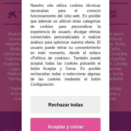
Nuestro site utiliza cookies técnicas
necesarias para el correcto
funcionamiento del sitio web. Es posible
que además se utilicen otras categorías
de cookies para personalizar la
experiencia de usuario, divulgar ofertas
Nuestra tienda de puzzles está ubicada en Sevilla pero
comerciales personalizadas o realizar
enviamos tus puzzles a cualquier ciudad del territorio
análisis para optimizar nuestra oferta. El
español: Álava, Albacete, Alicante, Almería, Asturias, Ávila,
usuario puede retirar su consentimiento
Badajoz, Baleares, Barcelona, Burgos, Cáceres, Cádiz,
en todo momento, desde el enlace
Canarias, Cantabria, Castellón, Ceuta, Ciudad Real, Córdoba,
«Política de cookies». También puede
Cuenca, Gerona, Granada, Guadalajara, Guipúzcoa, Huelva,
aceptar todas las cookies pulsando el
Huesca, Jaén, La Coruña, La Rioja, Las Palmas, Leon, Lérida,
Lugo, Madrid, Málaga, Melilla, Murcia, Navarra, Orense,
botón Aceptar y Cerrar. Es posible
Palencia, Pontevedra, Salamanca, Segovia, Sevilla, Soria,
rechazarlas todas o seleccionar algunas
Tarragona, Tenerife, Teruel, Toledo, Valencia, Valladolid,
de las cookies mediante el botón
Vizcaya, Zamora y Zaragoza.
Configuración.
Trabajamos con Stocks permanentes para garantizar
entregas rápidas en territorio peninsular, siempre y
cuando el pedido se realice antes de las 18 horas.
Rechazar todas
Aceptar y cerrar
© 2026 CasaDelPuzzle.com - Tienda Online para comprar Puzzles y