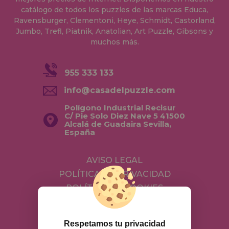
catálogo de todos los puzzles de las marcas Educa,
Ravensburger, Clementoni, Heye, Schmidt, Castorland,
Jumbo, Trefl, Piatnik, Anatolian, Art Puzzle, Gibsons y
muchos más.
955 333 133
info@casadelpuzzle.com
Polígono Industrial Recisur
C/ Pie Solo Diez Nave 5 41500
Alcalá de Guadaira Sevilla,
España
AVISO LEGAL
POLÍTICA DE PRIVACIDAD
POLÍTICA DE COOKIES
ENVÍOS Y DEVOLUCIONES
DEVOLUCIONES / DESISTIMIENTO
Respetamos tu privacidad