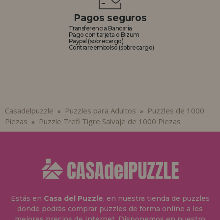
Pagos seguros
· Transferencia Bancaria
· Pago con tarjeta o Bizum
· Paypal (sobrecargo)
· Contrareembolso (sobrecargo)
Casadelpuzzle
Puzzles para Adultos
Puzzles de 1000
»
»
Piezas
Puzzle Trefl Tigre Salvaje de 1000 Piezas
»
Estás en
Casa del Puzzle
, en nuestra tienda de puzzles
donde podrás comprar puzzles de forma online a los
mejores precios de Internet. Disponemos en nuestro