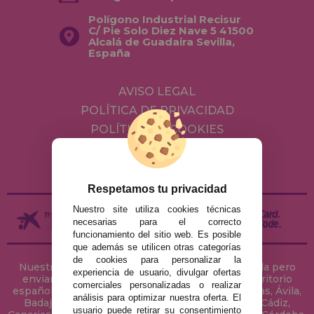
Polígono Industrial Recisur
C/ Pie Solo Diez Nave 5 41500
Alcalá de Guadaira Sevilla,
España
AVISO LEGAL
POLÍTICA DE PRIVACIDAD
POLÍTICA DE COOKIES
ENVÍOS Y DEVOLUCIONES
DEVOLUCIONES / DESISTIMIENTO
Respetamos tu privacidad
Nuestro site utiliza cookies técnicas
necesarias para el correcto
funcionamiento del sitio web. Es posible
que además se utilicen otras categorías
de cookies para personalizar la
Nuestra tienda de puzzles está ubicada en Sevilla pero
experiencia de usuario, divulgar ofertas
enviamos tus puzzles a cualquier ciudad del territorio
comerciales personalizadas o realizar
español: Álava, Albacete, Alicante, Almería, Asturias, Ávila,
análisis para optimizar nuestra oferta. El
Badajoz, Baleares, Barcelona, Burgos, Cáceres, Cádiz,
usuario puede retirar su consentimiento