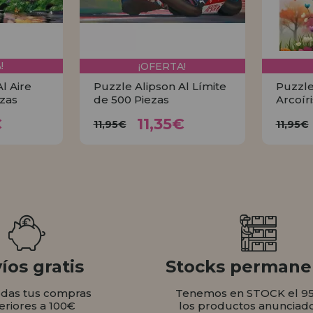
!
¡OFERTA!
l Aire
Puzzle Alipson Al Límite
Puzzle
ezas
de 500 Piezas
Arcoír
35€
11,35€
11,95€
€
11,35€
11,95€
11,95€
AR
COMPRAR
íos gratis
Stocks permane
odas tus compras
Tenemos en STOCK el 9
eriores a 100€
los productos anunciad