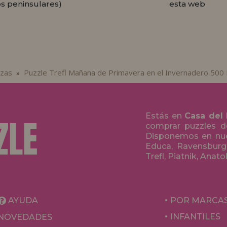
os peninsulares)
esta web
ezas
Puzzle Trefl Mañana de Primavera en el Invernadero 500
»
Estás en
Casa del
comprar puzzles de
Disponemos en nue
Educa, Ravensburge
Trefl, Piatnik, Anat
AYUDA
POR MARCA
INFANTILES
NOVEDADES