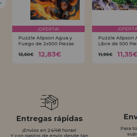
¡OFERTA!
¡OFERTA
Puzzle Alipson Agua y
Puzzle Alipson A
Fuego de 2x500 Piezas
Libre de 500 Pi
12,83€
11,
13,50€
11,95€
12,83€
11,35
13,50€
11,95€
COMPRAR
COMPR
Env
Entregas rápidas
Para t
¡Envíos en 24/48 horas!
sup
Y con gastos de envío desde tan