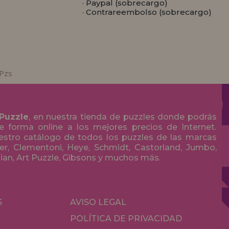
· Paypal (sobrecargo)
· Contrareembolso (sobrecargo)
 Pzs
 Puzzle
, en nuestra tienda de puzzles donde podrás
 forma online a los mejores precios de Internet.
stro catálogo de todos los puzzles de las marcas
r, Clementoni, Heye, Schmidt, Castorland, Jumbo,
olian, Art Puzzle, Gibsons y muchos más.
S
AVISO LEGAL
POLÍTICA DE PRIVACIDAD