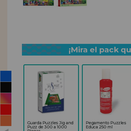
¡Mira el pack 
Guarda Puzzles Jig and
Pegamento Puzzles
Puzz de 300 a 1000
Educa 250 ml
Piezas