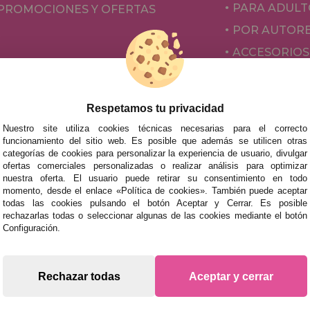
PARA ADULT
PROMOCIONES Y OFERTAS
POR AUTOR
ACCESORIOS
JUEGOS DE 
Respetamos tu privacidad
Nuestro site utiliza cookies técnicas necesarias para el correcto
funcionamiento del sitio web. Es posible que además se utilicen otras
categorías de cookies para personalizar la experiencia de usuario, divulgar
ofertas comerciales personalizadas o realizar análisis para optimizar
nuestra oferta. El usuario puede retirar su consentimiento en todo
momento, desde el enlace «Política de cookies». También puede aceptar
todas las cookies pulsando el botón Aceptar y Cerrar. Es posible
mos tus puzzles a cualquier ciudad del territorio español: Álava
rechazarlas todas o seleccionar algunas de las cookies mediante el botón
tabria, Castellón, Ceuta, Ciudad Real, Córdoba, Cuenca, Gerona,
Configuración.
laga, Melilla, Murcia, Navarra, Orense, Palencia, Pontevedra, Sa
oza.
s rápidas en territorio peninsular, siempre y cuando el pedido
Rechazar todas
Aceptar y cerrar