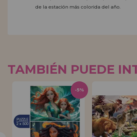
de la estación más colorida del año.
TAMBIÉN PUEDE IN
5%
-5%