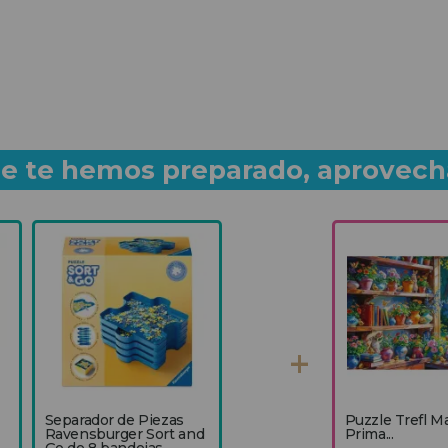
que te hemos preparado, aprovech
Separador de Piezas
Puzzle Trefl M
Ravensburger Sort and
Prima...
Go de 8 bandejas