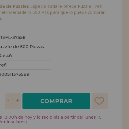
nda de Puzzles
Especializada le ofrece Puzzle Trefl
 el Invernadero 500 Pzs para que lo pueda comprar
.
REFL-37558
uzzle de 500 Piezas
4 x 48
refl
900511375589
COMPRAR
 13:00h de hoy y lo recibirás a partir del lunes 10
Peninsulares)