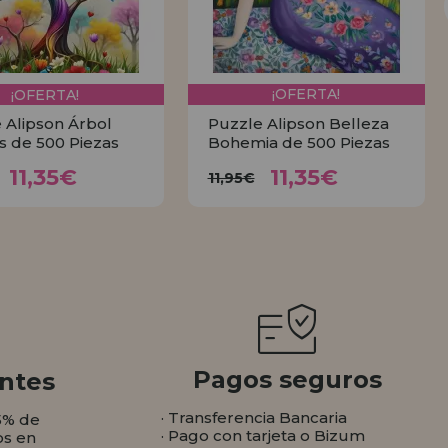
¡OFERTA!
¡OFERTA!
 Alipson Árbol
Puzzle Alipson Belleza
is de 500 Piezas
Bohemia de 500 Piezas
11,35€
11,35€
11,95€
11,95€
11,35€
11,35€
11,95€
COMPRAR
COMPRAR
Pagos seguros
ntes
· Transferencia Bancaria
5% de
· Pago con tarjeta o Bizum
os en