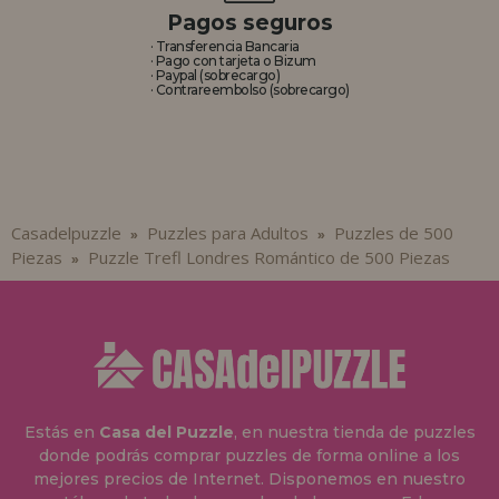
Pagos seguros
· Transferencia Bancaria
· Pago con tarjeta o Bizum
· Paypal (sobrecargo)
· Contrareembolso (sobrecargo)
Casadelpuzzle
Puzzles para Adultos
Puzzles de 500
»
»
Piezas
Puzzle Trefl Londres Romántico de 500 Piezas
»
Estás en
Casa del Puzzle
, en nuestra tienda de puzzles
donde podrás comprar puzzles de forma online a los
mejores precios de Internet. Disponemos en nuestro