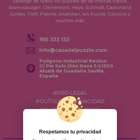
catálogo de todos los puzzles de las marcas Educa,
Ravensburger, Clementoni, Heye, Schmidt, Castorland,
Jumbo, Trefl, Piatnik, Anatolian, Art Puzzle, Gibsons y
muchos más.
955 333 133
info@casadelpuzzle.com
Polígono Industrial Recisur
C/ Pie Solo Diez Nave 5 41500
Alcalá de Guadaira Sevilla,
España
AVISO LEGAL
POLÍTICA DE PRIVACIDAD
POLÍTICA DE COOKIES
ENVÍOS Y DEVOLUCIONES
DEVOLUCIONES / DESISTIMIENTO
Respetamos tu privacidad