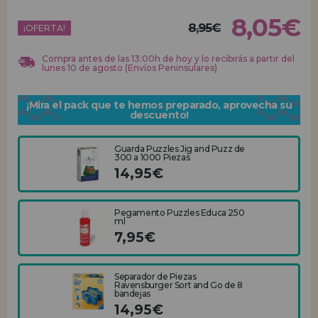
8,05€
8,95€
REGISTRO DISTRIBUIDOR
¡OFERTA!
Compra antes de las 13:00h de hoy y lo recibirás a partir del
lunes 10 de agosto (Envíos Peninsulares)
¡Mira el pack que te hemos preparado, aprovecha su
descuento!
Guarda Puzzles Jig and Puzz de
300 a 1000 Piezas
14,95€
Pegamento Puzzles Educa 250
ml
7,95€
Separador de Piezas
Ravensburger Sort and Go de 8
bandejas
14,95€