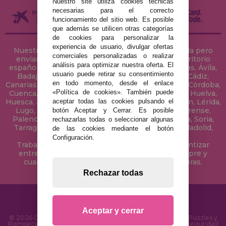
Nuestro site utiliza cookies técnicas
necesarias para el correcto
funcionamiento del sitio web. Es posible
que además se utilicen otras categorías
de cookies para personalizar la
experiencia de usuario, divulgar ofertas
Nuestra tienda de puzzles está ubicada en Sevilla pero
comerciales personalizadas o realizar
enviamos tus puzzles a cualquier ciudad del territorio
análisis para optimizar nuestra oferta. El
español: Álava, Albacete, Alicante, Almería, Asturias, Ávila,
usuario puede retirar su consentimiento
Badajoz, Baleares, Barcelona, Burgos, Cáceres, Cádiz,
en todo momento, desde el enlace
Canarias, Cantabria, Castellón, Ceuta, Ciudad Real, Córdoba,
«Política de cookies». También puede
Cuenca, Gerona, Granada, Guadalajara, Guipúzcoa, Huelva,
aceptar todas las cookies pulsando el
Huesca, Jaén, La Coruña, La Rioja, Las Palmas, Leon, Lérida,
Lugo, Madrid, Málaga, Melilla, Murcia, Navarra, Orense,
botón Aceptar y Cerrar. Es posible
Palencia, Pontevedra, Salamanca, Segovia, Sevilla, Soria,
rechazarlas todas o seleccionar algunas
Tarragona, Tenerife, Teruel, Toledo, Valencia, Valladolid,
de las cookies mediante el botón
Vizcaya, Zamora y Zaragoza.
Configuración.
Trabajamos con Stocks permanentes para garantizar
entregas rápidas en territorio peninsular, siempre y
cuando el pedido se realice antes de las 18 horas.
Rechazar todas
Aceptar y cerrar
© 2026 CasaDelPuzzle.com - Tienda Online para comprar Puzzles y
Rompecabezas en Internet. Entrega Rápida en 24 Horas y Seguridad