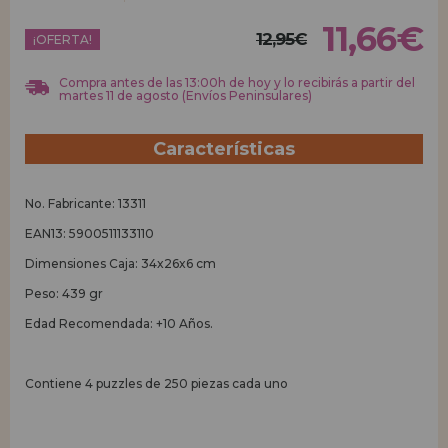
11,66€
12,95€
REGISTRO DISTRIBUIDOR
¡OFERTA!
Compra antes de las 13:00h de hoy y lo recibirás a partir del
martes 11 de agosto (Envíos Peninsulares)
Características
No. Fabricante: 13311
EAN13: 5900511133110
Dimensiones Caja: 34x26x6 cm
Peso: 439 gr
Edad Recomendada: +10 Años.
Contiene 4 puzzles de 250 piezas cada uno