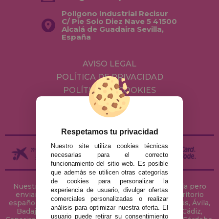
Polígono Industrial Recisur
C/ Pie Solo Diez Nave 5 41500
Alcalá de Guadaira Sevilla,
España
AVISO LEGAL
POLÍTICA DE PRIVACIDAD
POLÍTICA DE COOKIES
ENVÍOS Y DEVOLUCIONES
DEVOLUCIONES / DESISTIMIENTO
Respetamos tu privacidad
Nuestro site utiliza cookies técnicas
necesarias para el correcto
funcionamiento del sitio web. Es posible
que además se utilicen otras categorías
de cookies para personalizar la
Nuestra tienda de puzzles está ubicada en Sevilla pero
experiencia de usuario, divulgar ofertas
enviamos tus puzzles a cualquier ciudad del territorio
comerciales personalizadas o realizar
español: Álava, Albacete, Alicante, Almería, Asturias, Ávila,
análisis para optimizar nuestra oferta. El
Badajoz, Baleares, Barcelona, Burgos, Cáceres, Cádiz,
usuario puede retirar su consentimiento