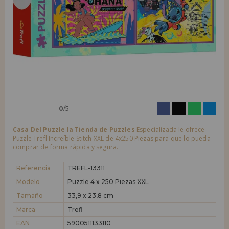
LIQUIDACIONES
Quiero registrarme como
nuevo cliente
Al crear una cuenta en casadelpuzzle.com podrás realizar tus compras
INFORMACIÓN
rápidamente en nuestra tienda virtual, revisar el estado de tus pedidos
y consultar tus operaciones anteriores.
955 333 133
¡Adelante! Te estábamos esperando.
info@casadelpuzzle.com
NUEVO CLIENTE
0
/5
Casa Del Puzzle la Tienda de Puzzles
Especializada le ofrece
Puzzle Trefl Increíble Stitch XXL de 4x250 Piezas para que lo pueda
comprar de forma rápida y segura.
Quiero registrarme como
nuevo distribuidor
Referencia
TREFL-13311
Modelo
Puzzle 4 x 250 Piezas XXL
Tamaño
33,9 x 23,8 cm
¿Eres Profesional o Empresa?. ¿Quieres vender en tu negocio
nuestros productos?. Regístrate como distribuidor y conoce nuestras
Marca
Trefl
condiciones de ventas con descuentos especiales para la distribución.
EAN
5900511133110
¡Adelante! Te estábamos esperando.