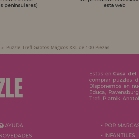
os peninsulares)
esta web
Puzzle Trefl Gatitos Mágicos XXL de 100 Piezas
»
Estás en
Casa del
comprar puzzles de
Disponemos en nue
Educa, Ravensburge
Trefl, Piatnik, Anat
AYUDA
POR MARCA
INFANTILES
NOVEDADES