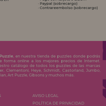
· Paypal (sobrecargo)
· Contrareembolso (sobrecargo)
 Puzzle
, en nuestra tienda de puzzles donde podrás
 forma online a los mejores precios de Internet.
stro catálogo de todos los puzzles de las marcas
r, Clementoni, Heye, Schmidt, Castorland, Jumbo,
olian, Art Puzzle, Gibsons y muchos más.
S
AVISO LEGAL
POLÍTICA DE PRIVACIDAD