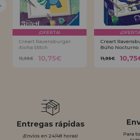
¡OFERTA!
¡OFERTA
Creart Ravensburger
Creart Ravensb
Aloha Stitch
Búho Nocturno
10,75€
10,
11,95€
11,95€
10,75€
10,75
11,95€
11,95€
AVÍSAME
COMPR
Env
Entregas rápidas
Para t
¡Envíos en 24/48 horas!
sup