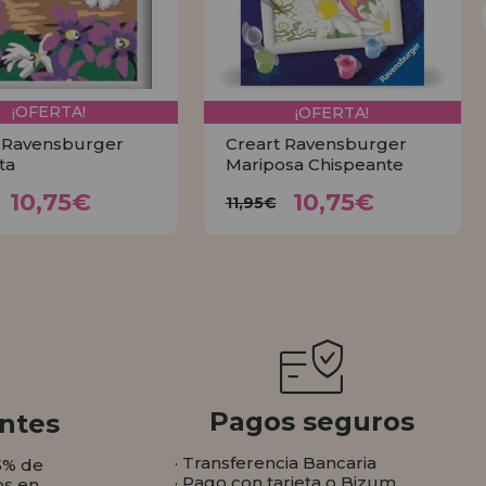
¡OFERTA!
¡OFERTA!
 Ravensburger
Creart Ravensburger
ta
Mariposa Chispeante
10,75€
10,75€
1,95€
11,95€
10,75€
10,75€
11,95€
COMPRAR
COMPRAR
Pagos seguros
ntes
· Transferencia Bancaria
5% de
· Pago con tarjeta o Bizum
os en