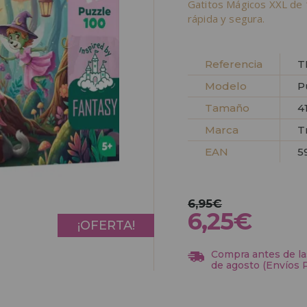
Gatitos Mágicos XXL de 
rápida y segura.
Referencia
T
Modelo
P
Tamaño
4
Marca
T
EAN
5
6,95€
6,25€
¡OFERTA!
Compra antes de las
de agosto (Envíos 