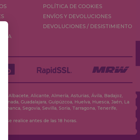
OS
POLÍTICA DE COOKIES
ES
ENVÍOS Y DEVOLUCIONES
DEVOLUCIONES / DESISTIMIENTO
MESA
, Albacete, Alicante, Almería, Asturias, Ávila, Badajoz,
 Granada, Guadalajara, Guipúzcoa, Huelva, Huesca, Jaén, La
lamanca, Segovia, Sevilla, Soria, Tarragona, Tenerife,
 se realice antes de las 18 horas.