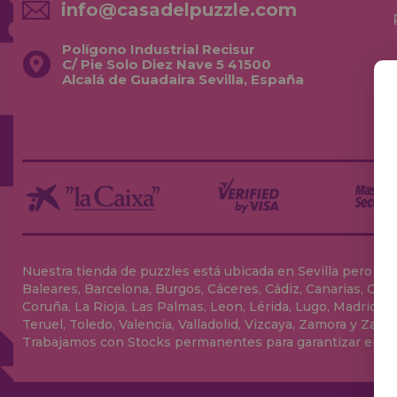
info@casadelpuzzle.com
Polígono Industrial Recisur
C/ Pie Solo Diez Nave 5 41500
Alcalá de Guadaira Sevilla, España
Nuestra tienda de puzzles está ubicada en Sevilla pero envia
Baleares, Barcelona, Burgos, Cáceres, Cádiz, Canarias, Can
Coruña, La Rioja, Las Palmas, Leon, Lérida, Lugo, Madrid, Má
Teruel, Toledo, Valencia, Valladolid, Vizcaya, Zamora y Zarag
Trabajamos con Stocks permanentes para garantizar entrega