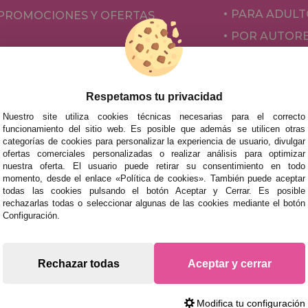
PARA ADULT
PROMOCIONES Y OFERTAS
POR AUTOR
ACCESORIOS
JUEGOS DE 
Respetamos tu privacidad
Nuestro site utiliza cookies técnicas necesarias para el correcto
funcionamiento del sitio web. Es posible que además se utilicen otras
categorías de cookies para personalizar la experiencia de usuario, divulgar
ofertas comerciales personalizadas o realizar análisis para optimizar
nuestra oferta. El usuario puede retirar su consentimiento en todo
momento, desde el enlace «Política de cookies». También puede aceptar
todas las cookies pulsando el botón Aceptar y Cerrar. Es posible
rechazarlas todas o seleccionar algunas de las cookies mediante el botón
mos tus puzzles a cualquier ciudad del territorio español: Álava
Configuración.
tabria, Castellón, Ceuta, Ciudad Real, Córdoba, Cuenca, Gerona,
laga, Melilla, Murcia, Navarra, Orense, Palencia, Pontevedra, Sa
oza.
Rechazar todas
Aceptar y cerrar
s rápidas en territorio peninsular, siempre y cuando el pedido
Modifica tu configuración