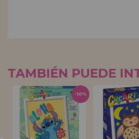
TAMBIÉN PUEDE IN
0%
-10%