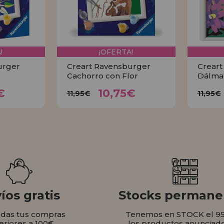
!
¡OFERTA!
urger
Creart Ravensburger
Creart
Cachorro con Flor
Dálma
75€
10,75€
11,95€
1
€
10,75€
11,95€
11,95€
AR
COMPRAR
íos gratis
Stocks permane
odas tus compras
Tenemos en STOCK el 9
eriores a 100€
los productos anunciad