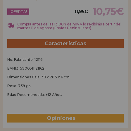
10,75€
11,95€
REGISTRO DISTRIBUIDOR
¡OFERTA!
Compra antes de las 13:00h de hoy y lo recibirás a partir del
martes 11 de agosto (Envíos Peninsulares)
Características
No. Fabricante: 12116
EAN13: 5900511121162
Dimensiones Caja: 39 x 26.5 x 6 cm.
Peso: 739 gr.
Edad Recomendada: +12 Años.
Opiniones
(0)