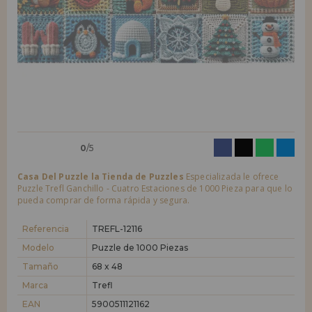
LIQUIDACIONES
Quiero registrarme como
nuevo cliente
Al crear una cuenta en casadelpuzzle.com podrás realizar tus compras
INFORMACIÓN
rápidamente en nuestra tienda virtual, revisar el estado de tus pedidos
y consultar tus operaciones anteriores.
955 333 133
¡Adelante! Te estábamos esperando.
info@casadelpuzzle.com
NUEVO CLIENTE
0
/5
Casa Del Puzzle la Tienda de Puzzles
Especializada le ofrece
Puzzle Trefl Ganchillo - Cuatro Estaciones de 1000 Pieza para que lo
pueda comprar de forma rápida y segura.
Quiero registrarme como
nuevo distribuidor
Referencia
TREFL-12116
Modelo
Puzzle de 1000 Piezas
Tamaño
68 x 48
¿Eres Profesional o Empresa?. ¿Quieres vender en tu negocio
nuestros productos?. Regístrate como distribuidor y conoce nuestras
Marca
Trefl
condiciones de ventas con descuentos especiales para la distribución.
EAN
5900511121162
¡Adelante! Te estábamos esperando.