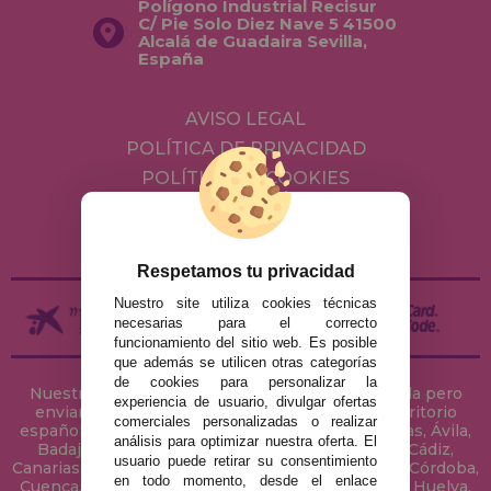
Polígono Industrial Recisur
C/ Pie Solo Diez Nave 5 41500
Alcalá de Guadaira Sevilla,
España
AVISO LEGAL
POLÍTICA DE PRIVACIDAD
POLÍTICA DE COOKIES
ENVÍOS Y DEVOLUCIONES
DEVOLUCIONES / DESISTIMIENTO
Respetamos tu privacidad
Nuestro site utiliza cookies técnicas
necesarias para el correcto
funcionamiento del sitio web. Es posible
que además se utilicen otras categorías
de cookies para personalizar la
Nuestra tienda de puzzles está ubicada en Sevilla pero
experiencia de usuario, divulgar ofertas
enviamos tus puzzles a cualquier ciudad del territorio
comerciales personalizadas o realizar
español: Álava, Albacete, Alicante, Almería, Asturias, Ávila,
análisis para optimizar nuestra oferta. El
Badajoz, Baleares, Barcelona, Burgos, Cáceres, Cádiz,
usuario puede retirar su consentimiento
Canarias, Cantabria, Castellón, Ceuta, Ciudad Real, Córdoba,
en todo momento, desde el enlace
Cuenca, Gerona, Granada, Guadalajara, Guipúzcoa, Huelva,