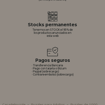
Stocks permanentes
Tenemos en STOCK el 95% de
los productos anunciados en
esta web
Pagos seguros
· Transferencia Bancaria
· Pago con tarjeta o Bizum
· Paypal (sobrecargo)
· Contrareembolso (sobrecargo)
Casadelpuzzle
Puzzles para Adultos
Puzzles de 1000
»
»