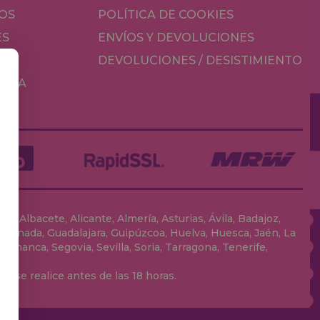
OS
POLÍTICA DE COOKIES
ES
ENVÍOS Y DEVOLUCIONES
DEVOLUCIONES / DESISTIMIENTO
MESA
, Albacete, Alicante, Almería, Asturias, Ávila, Badajoz,
 Granada, Guadalajara, Guipúzcoa, Huelva, Huesca, Jaén, La
lamanca, Segovia, Sevilla, Soria, Tarragona, Tenerife,
 se realice antes de las 18 horas.