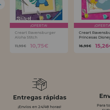
¡OFERTA!
¡OFERTA
Creart Ravensburger
Creart Ravensb
Aloha Stitch
Princesas Disne
10,75€
15,
11,95€
16,95€
10,75€
15,2
11,95€
16,95€
AVÍSAME
COMPR
Env
Entregas rápidas
Para t
¡Envíos en 24/48 horas!
sup