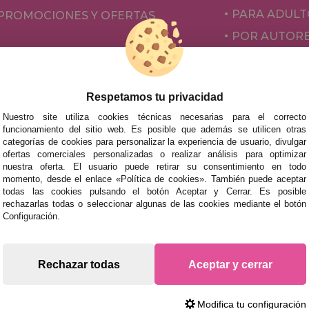
PARA ADULT
PROMOCIONES Y OFERTAS
POR AUTOR
ACCESORIOS
JUEGOS DE 
Respetamos tu privacidad
Nuestro site utiliza cookies técnicas necesarias para el correcto
funcionamiento del sitio web. Es posible que además se utilicen otras
categorías de cookies para personalizar la experiencia de usuario, divulgar
ofertas comerciales personalizadas o realizar análisis para optimizar
nuestra oferta. El usuario puede retirar su consentimiento en todo
momento, desde el enlace «Política de cookies». También puede aceptar
todas las cookies pulsando el botón Aceptar y Cerrar. Es posible
rechazarlas todas o seleccionar algunas de las cookies mediante el botón
mos tus puzzles a cualquier ciudad del territorio español: Álava
Configuración.
tabria, Castellón, Ceuta, Ciudad Real, Córdoba, Cuenca, Gerona,
laga, Melilla, Murcia, Navarra, Orense, Palencia, Pontevedra, Sa
oza.
Rechazar todas
Aceptar y cerrar
s rápidas en territorio peninsular, siempre y cuando el pedido
Modifica tu configuración