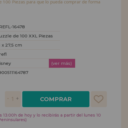
e 100 Piezas para que lo pueda comprar de forma
REFL-16478
uzzle de 100 XXL Piezas
1 x 27,5 cm
refl
isney
(ver más)
900511164787
COMPRAR
 13:00h de hoy y lo recibirás a partir del lunes 10
Peninsulares)