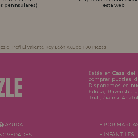
os peninsulares)
esta web
zzle Trefl El Valiente Rey León XXL de 100 Piezas
Estás en
Casa del
comprar puzzles de
Disponemos en nue
Educa, Ravensburge
Trefl, Piatnik, Anat
AYUDA
POR MARCA
INFANTILES
NOVEDADES