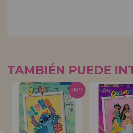
TAMBIÉN PUEDE IN
0%
-10%