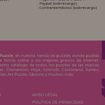
· Paypal (sobrecargo)
· Contrareembolso (sobrecargo)
 Puzzle
, en nuestra tienda de puzzles donde podrás
 forma online a los mejores precios de Internet.
stro catálogo de todos los puzzles de las marcas
r, Clementoni, Heye, Schmidt, Castorland, Jumbo,
olian, Art Puzzle, Gibsons y muchos más.
S
AVISO LEGAL
POLÍTICA DE PRIVACIDAD