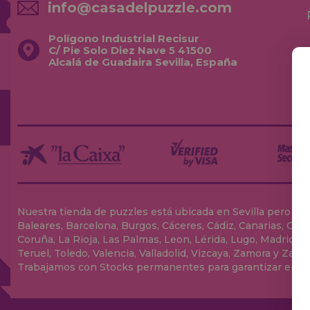
info@casadelpuzzle.com
Polígono Industrial Recisur
C/ Pie Solo Diez Nave 5 41500
Alcalá de Guadaira Sevilla, España
Nuestra tienda de puzzles está ubicada en Sevilla pero envia
Baleares, Barcelona, Burgos, Cáceres, Cádiz, Canarias, Can
Coruña, La Rioja, Las Palmas, Leon, Lérida, Lugo, Madrid, Má
Teruel, Toledo, Valencia, Valladolid, Vizcaya, Zamora y Zarag
Trabajamos con Stocks permanentes para garantizar entrega