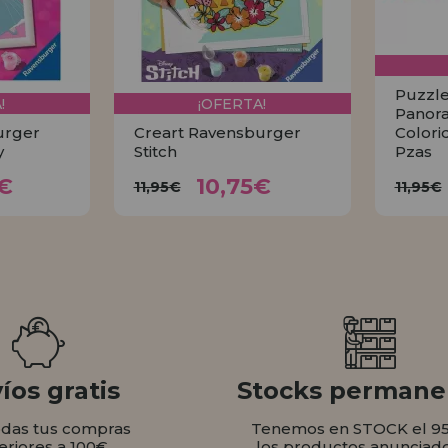
Puzzle
!
¡OFERTA!
Panor
urger
Creart Ravensburger
Colori
y
Stitch
Pzas
26€
10,75€
11,95€
6€
10,75€
11,95€
11,95€
AR
COMPRAR
íos gratis
Stocks permane
odas tus compras
Tenemos en STOCK el 9
eriores a 100€
los productos anunciad