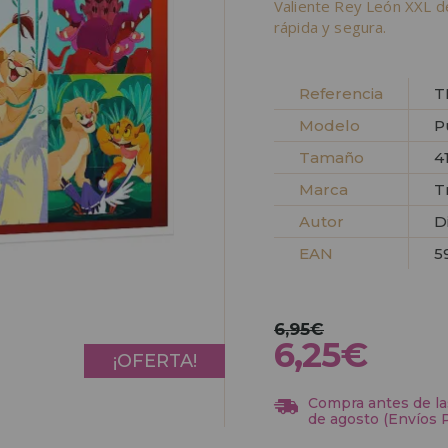
Valiente Rey León XXL d
rápida y segura.
Referencia
T
Modelo
P
Tamaño
4
Marca
T
Autor
D
EAN
5
6,95€
6,25€
¡OFERTA!
Compra antes de las
de agosto (Envíos 